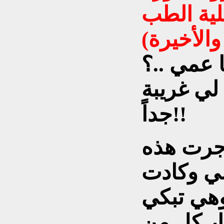
كلية الطب
الأخيرة)
 عمي ..؟
 لي غريبة
جداً!!
جرت هذه
سي وكادت
وهي تبكي
ر كل من