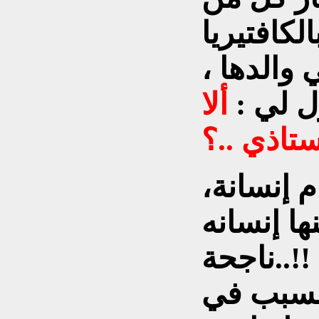
ل لي :
ألا
ستاذي ..؟
م إنسانة،
ا إنسانه
ناجحة..!!
 السبب في