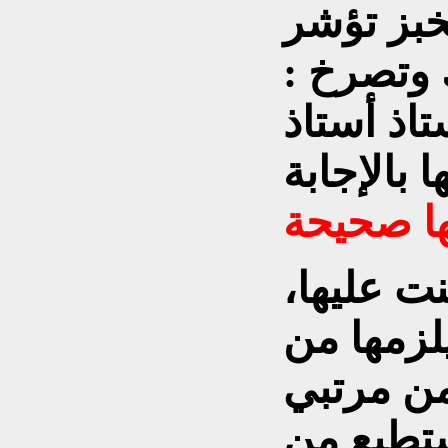
خبز تؤشر
 وتصرخ :
تاذ أستاذ
نت عليها،
لزمها من
ن مرتبي
ستطيع من