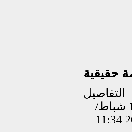
صة حقيقية
التفاصيل
تم إنشاءه بتاريخ السبت, 15 شباط/