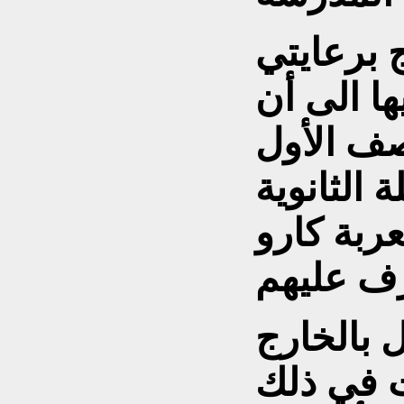
 برعايتي
ا الى أن
صف الأول
عربة كارو
 بالخارج
ت في ذلك