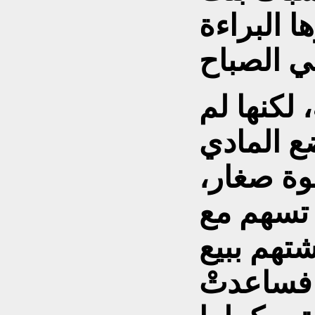
 البراءة
لكنها لم
ع المادي
خوة صغار،
تسهم مع
تهم ببيع
 فساعدتْ