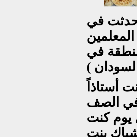
حدثت في
المعلمين
منطقة في
لسودان )
ت أستاذاً
في الصف
 يوم كنت
شباك بنت