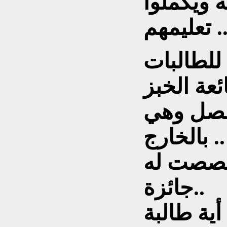
ة ويكملوا
عليمهم ..
للطالبات
ئعة الخبز
لفصل وهي
بالخارج ..
وخصصت له
جائزة..