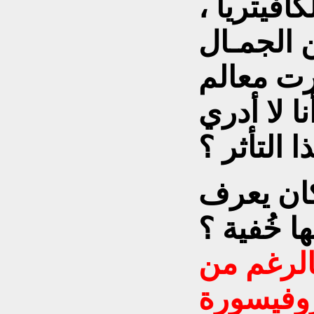
فيتريا ،
 الجمـال
رت معالم
ا لا أدري
ا التأثر ؟
ان يعرف
ا خُفية ؟
بالرغم من
بروفيسورة