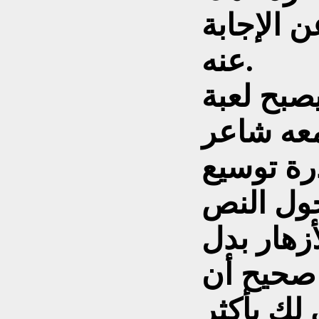
 الإجابة
عنه.
صبح لعبة
معه شاعر
رة توسيع
تحول النص
زهار بدل
 صحيح أن
لك بأكثر