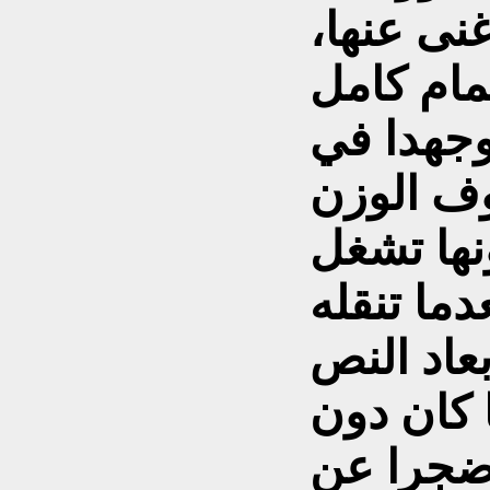
نى عنها،
لمام كامل
وجهدا في
وف الوزن
نها تشغل
دما تنقله
عاد النص
ا كان دون
ضجرا عن