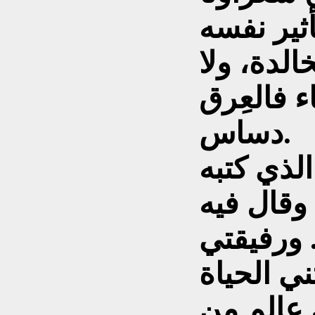
أثير نفسه
لدة، ولا
ء فالعِرق
دساس.
الذي كتبه
. ورفيقتي
ي الحياة
 عالم من