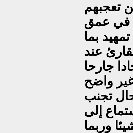
ن تعجبهم
 في عمق
تمهيد بما
لقارئ عند
دا جارحا
غير واضح
حال تجنب
ستماع إلى
ئا وربما