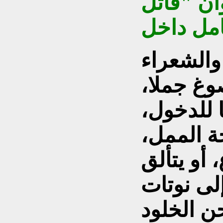
ان "قاتل
امل داخل
 والشعراء
وغ جملا،
 للدخول،
ة الممل،
أو يتألق
لى نوتات