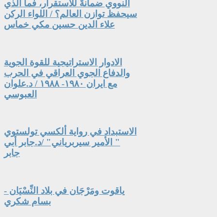
النووي ضمانةً للاستقرار، فما الذي
سيحفظ توازن العالم؟ / اللواء الركن
علاء الدين حسين مكي خماس
الادوار الاستراتيجية للقوة الجوية
والدفاع الجوي العراقي في الحرب
مع ايران ١٩٨٠- ١٩٨٨ / د.علوان
العبوسي
الاستبداد في رواية ألكسي تولستوي
" الأمير سيربرياني" /د.جابر أبي
جابر
ياقوت ومَرْجَان في بلاد النِّسْيَان -
بسام شكري