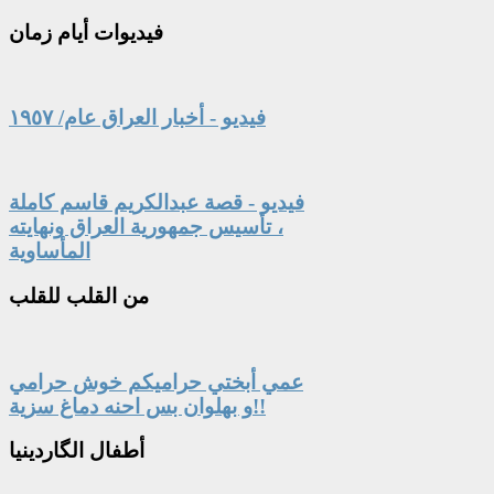
فيديوات
أيام زمان
فيديو - أخبار العراق عام/ ١٩٥٧
فيديو - قصة عبدالكريم قاسم كاملة
، تأسيس جمهورية العراق ونهايته
المأساوية
من
القلب للقلب
عمي أبختي حراميكم خوش حرامي
و بهلوان بس احنه دماغ سزية!!
أطفال
الگاردينيا