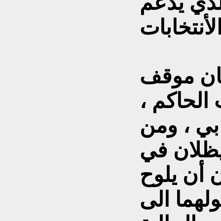
لذي يدعم
فان موقف
الحاكم ،
بي ، ومن
يظلان في
 أن يلوح
لهما الى