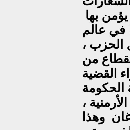
الشعارات
 يؤمن بها
ا في عالم
 الحزب ،
لقطاع من
اء القضية
 الحكومة
لأرمنية ،
وغان وهذا