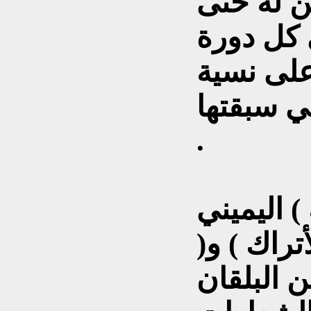
ين له حتى
 كل دورة
على نسية
ي سبقتها
.
) اليميني
أتراك ) و(
ن البلقان