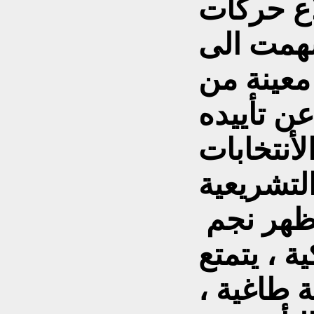
اع حركات
سهمت الى
معينة من
ن تأييده
أنتخابات
في ظل هذه الظروف ظهر نجم
ة ، يتمتع
طاغية ،