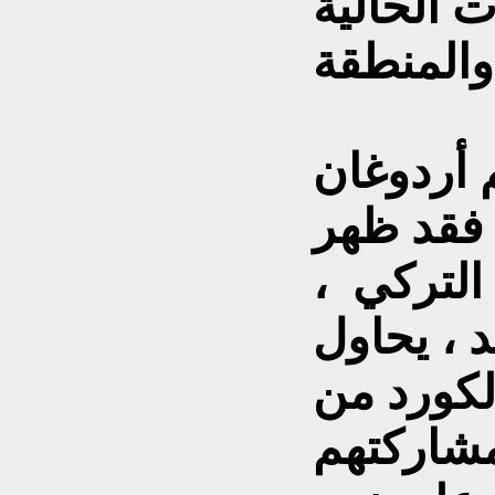
 الحالية
م أردوغان
. فقد ظهر
التركي ،
، يحاول
كورد من
مشاركتهم