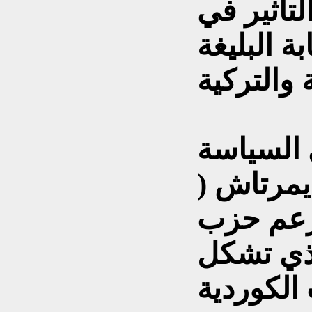
لتأثير في
 البليغة
 السياسة
ديمرتاش (
يتزعم حزب
ذي تشكل
الكوردية