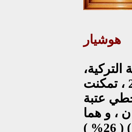
هوشيار
 التركية،
التي جرت في عام 2011 ، تمكنت
خطي عتبة
ن ، و هما
( حزب الشعب الجمهوري ) ( 26% )