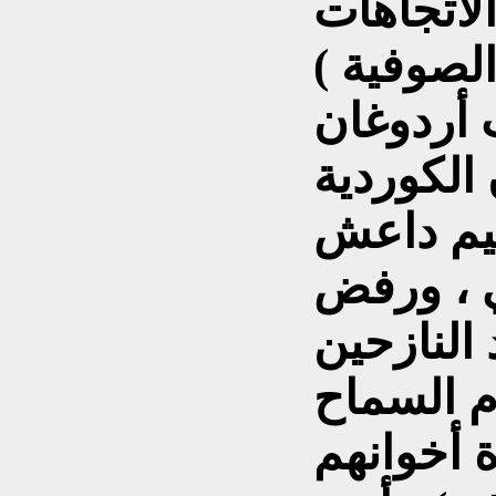
لأتجاهات
الصوفية )
أردوغان
الكوردية
ظيم داعش
ي ، ورفض
 النازحين
م السماح
ة أخوانهم