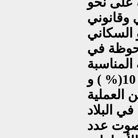
 على نحو
 السكاني
لحوظة في
المناسبة
لتجاوز الحزب الجديد عتبة 10(% ) و
ن العملية
 صوت عدد