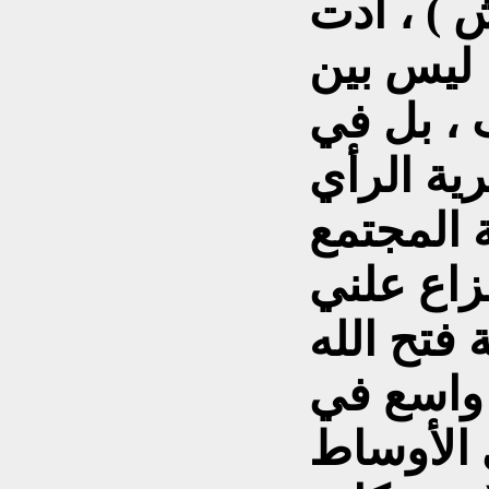
 ) ، أدت
 ليس بين
، بل في
ية الرأي
 المجتمع
زاع علني
 فتح الله
 واسع في
 الأوساط