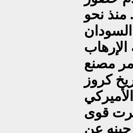
منذ نحو
السودان
الإرهاب
كية، وفي 1998 دمر مصنع
ريخ كروز
لأميركي
برت قوى
حينه عن