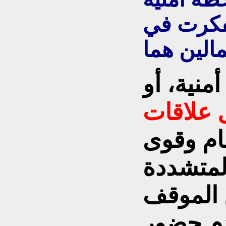
فكرت في
منية، أو
علاقات
ام وقوى
لمتشددة
ن الموقف
م حضور