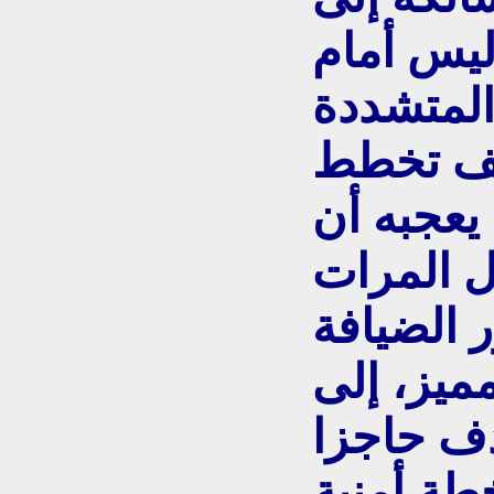
ليس أمام
 المتشددة
يف تخطط
يعجبه أن
ل المرات
ر الضيافة
ميز، إلى
دف حاجزا
طة أمنية