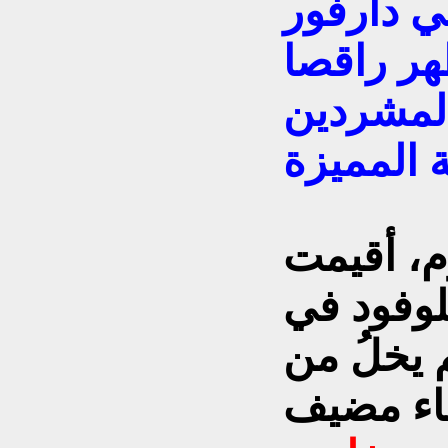
ي دارفور
هر راقصا
المشردين
، أقيمت
لوفود في
 يخلُ من
جاء مضيف