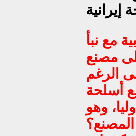
ة مع نبأ
على مصنع
ى الرغم
ع أسلحة
ليا، وهو
 المصنع؟