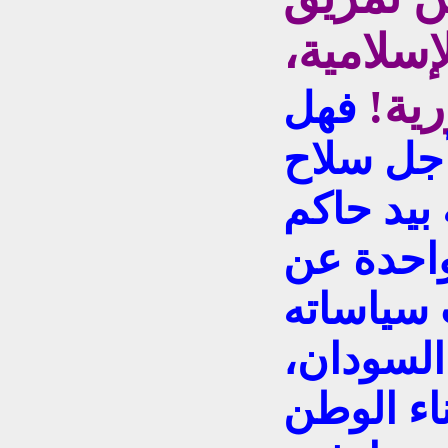
لإسلامية،
ية!
فهل
أجل سلاح
بيد حاكم
احدة عن
 سياساته
السودان،
ناء الوطن