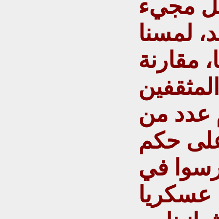
بل مجيء
د، لمسنا
، مقارنة
المثقفين
م عدد من
على حكم
رسوا في
 عسكريا