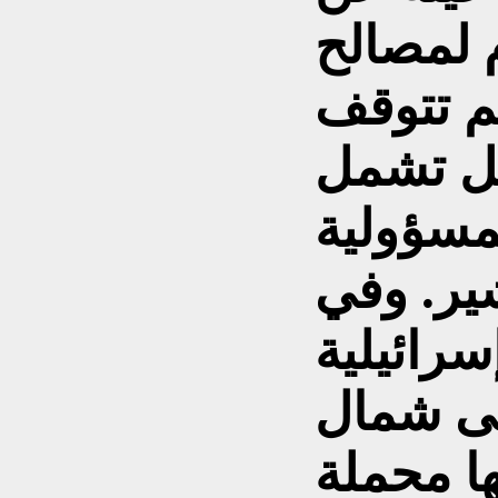
 لمصالح
م تتوقف
بل تشمل
مسؤولية
ير. وفي
سرائيلية
لى شمال
ها محملة