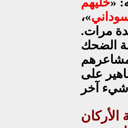
: «
خليهم
لسوداني
»،
دة مرات.
لة الضحك
مشاعرهم
هير على
الأركان