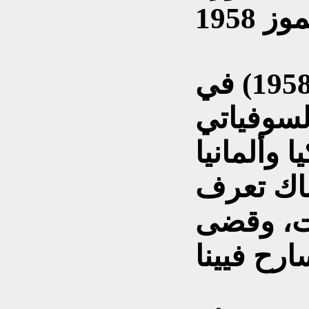
قضى عاما كاملا (1957 و1958) في
لسوفياتي
 وألمانيا
ناك تعرف
ت، وقضى