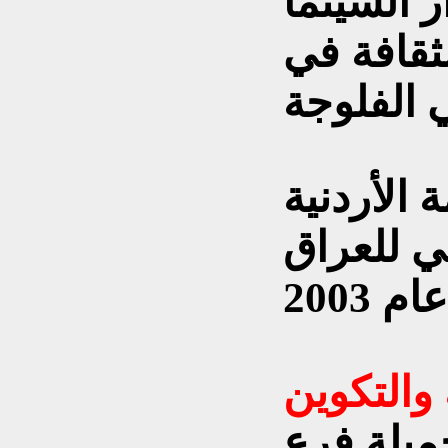
 السينما
لثقافة في
 الأردنية
ي للعراق
والتكوين
ميلة فرع