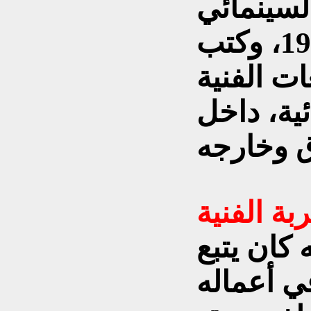
لسينمائي
والمسرحي منذ عام 1952، وكتب
ات الفنية
ية، داخل
بة الفنية
كان يتبع
ي أعماله