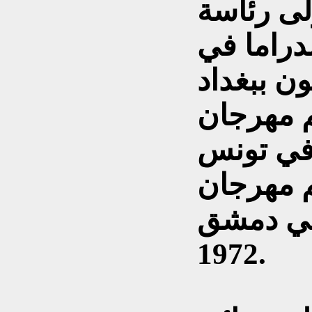
لى رئاسة
دراما في
ون ببغداد
كيم مهرجان
ل في تونس
يم مهرجان
في دمشق
1972.