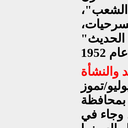
 الشعب"،
مسرحيات،
الحديث"
د والنشأة
يوسف العاني يوم 1 يوليو/تموز
ه بمحافظة
، وجاء في