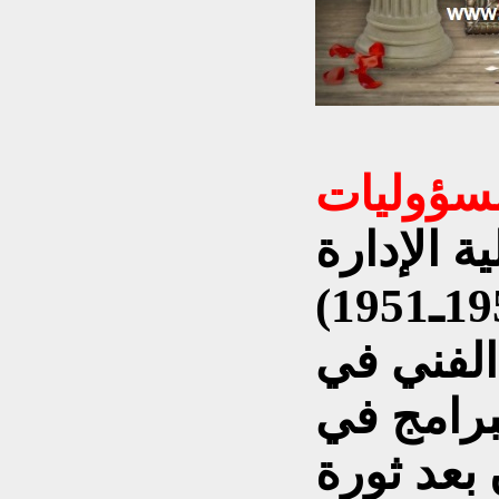
سؤوليات
 الإدارة
والاقتصاد في بغداد (1950ـ1951)
لفني في
لبرامج في
 بعد ثورة