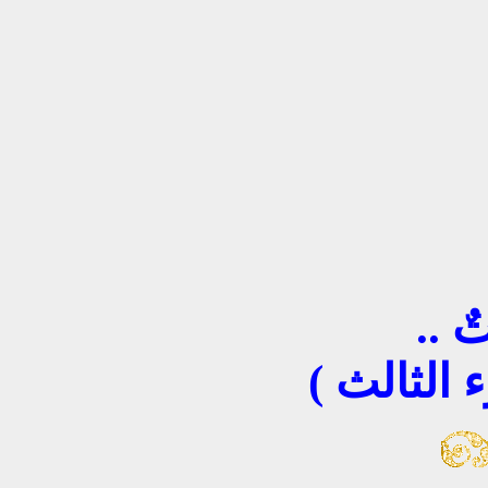
 ..
 الثالث )