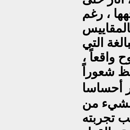
هها ، رغم
المقاييس
الغة التي
 واقعاً ،
قظ شعوراً
 بشيء من
ب تجربته