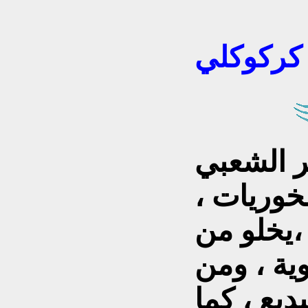
كركوكلي
ر الشعبي
لخوريات ،
ً ،يخلو من
ية ، ومن
بديع ، كما