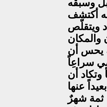
بل وسبقه
أنه أكتشف
د ويتقلّص
ه يحس أن
 سراعِاً
 وتكاد أن
 ثمة شهرٌ