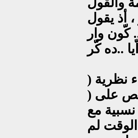
ة والقول
. كّون وار
 نظرية (
تنص على (
نسبية مع
الوقت لم