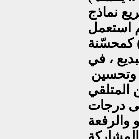
يع نماذج
م استعمل
) كمحسّنة
ديع ، في
 وتحسين
 المتلقي
لى درجات
كالمشاركة