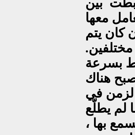
وربطت بين
امل معها
 كان يتم
مختلفين.
ط بسرعة
صبح هناك
الزمن في
 لم يطلّع
مع بها ،