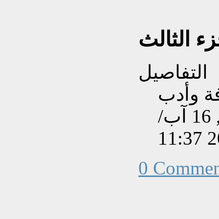
زء الثالث
التفاصيل
فة وأدب
تم إنشاءه بتاريخ الأحد, 16 آب/
0 Commen