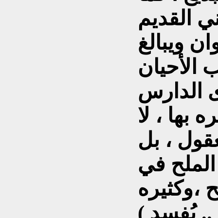
ني القديم
ن ويبالغ
ى الدارس
 بها ، لا
معقول ، بل
الملح في
ح ،وكثيره
يُفسد ) ..