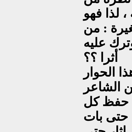
، لذا فهو
يرة : من
ترك عليه
أثرا ؟؟
ا الحوار
ن الشاعر
د حفظ كل
 حتى بات
اثار حتى