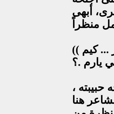
رى، أبهى
(( ئوزيوده كّوز يه ري وار ... كيم
 حبيبته ،
لشاعر هنا
نظرة من