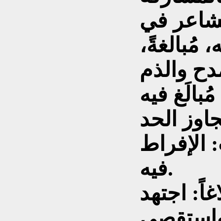
الشاعر في
 مُبالغةً،
مدح والذم
جاوز الحد
 الإفراط
فيه.
غاً: اجتهد
واستقصى