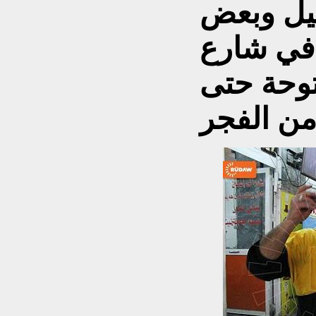
ليل وبعض
في شارع
توحة حتى