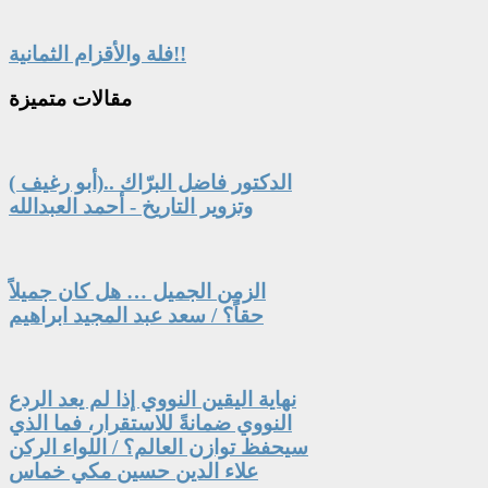
فلة والأقزام الثمانية!!
مقالات
متميزة
الدكتور فاضل البرّاك ..(أبو رغيف )
وتزوير التاريخ - أحمد العبدالله
الزمن الجميل … هل كان جميلاً
حقاً؟ / سعد عبد المجيد ابراهيم
نهاية اليقين النووي إذا لم يعد الردع
النووي ضمانةً للاستقرار، فما الذي
سيحفظ توازن العالم؟ / اللواء الركن
علاء الدين حسين مكي خماس