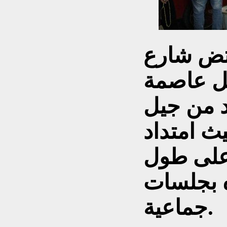
تض شارع
يل عاصمة
د من جيل
ث امتداد
 على طول
ه بجلسات
جماعية.