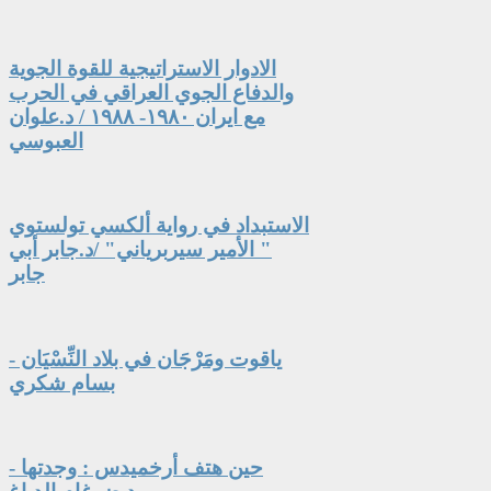
الادوار الاستراتيجية للقوة الجوية
والدفاع الجوي العراقي في الحرب
مع ايران ١٩٨٠- ١٩٨٨ / د.علوان
العبوسي
الاستبداد في رواية ألكسي تولستوي
" الأمير سيربرياني" /د.جابر أبي
جابر
ياقوت ومَرْجَان في بلاد النِّسْيَان -
بسام شكري
حين هتف أرخميدس : وجدتها -