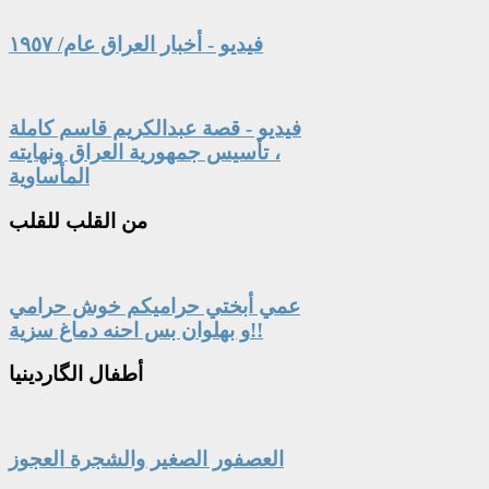
فيديو - أخبار العراق عام/ ١٩٥٧
فيديو - قصة عبدالكريم قاسم كاملة
، تأسيس جمهورية العراق ونهايته
المأساوية
من
القلب للقلب
عمي أبختي حراميكم خوش حرامي
و بهلوان بس احنه دماغ سزية!!
أطفال
الگاردينيا
العصفور الصغير والشجرة العجوز