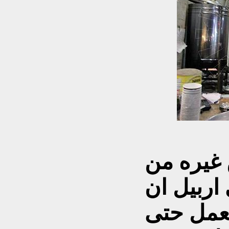
 غيره من
 اربيل ان
تعمل حتى