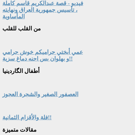
فيديو - قصة عبدالكريم قاسم كاملة
، تأسيس جمهورية العراق ونهايته
المأساوية
من
القلب للقلب
عمي أبختي حراميكم خوش حرامي
و بهلوان بس احنه دماغ سزية!!
أطفال
الگاردينيا
العصفور الصغير والشجرة العجوز
فلة والأقزام الثمانية!!
مقالات
متميزة