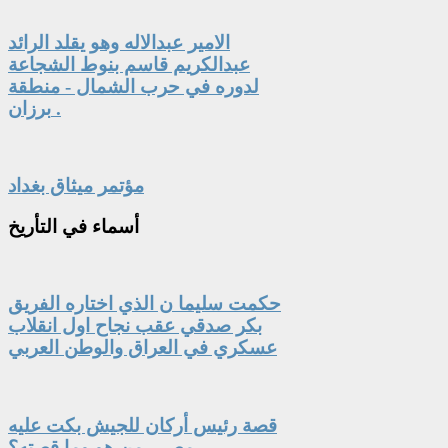
الامير عبدالاله وهو يقلد الرائد
عبدالكريم قاسم بنوط الشجاعة
لدوره في حرب الشمال - منطقة
برزان .
مؤتمر ميثاق بغداد
أسماء
في التأريخ
حكمت سليما ن الذي اختاره الفريق
بكر صدقي عقب نجاح اول انقلاب
عسكري في العراق والوطن العربي
قصة رئيس أركان للجيش بكت عليه
مصر.. من هو وما قصته؟