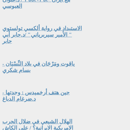
العبوسي
الاستبداد في رواية ألكسي تولستوي
" الأمير سيربرياني" /د.جابر أبي
جابر
ياقوت ومَرْجَان في بلاد النِّسْيَان -
بسام شكري
حين هتف أرخميدس : وجدتها -
د.ضرغام الدباغ
الهلال الشيعي في ضلال الحرب
الامريكية الايرانية؟ / علي الكاش