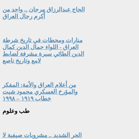
الحاج عبدالرزاق مرجان .. واحد من
أكرم رجال العراق
منارات ومحطات في تاريخ شرطة
العراق - اللواء جمال الدين كمال
الدين الطائي سيرة مشرفة لضابط
لامع وتاريخ ناصع
من أعلام العراق والأمة: المفكر
والمؤرخ العسكري محمود شيت
خطاب ١٩١٩ – ١٩٩٨
طب
وعلوم
الحر الشديد .. مشروبات صيفية لا