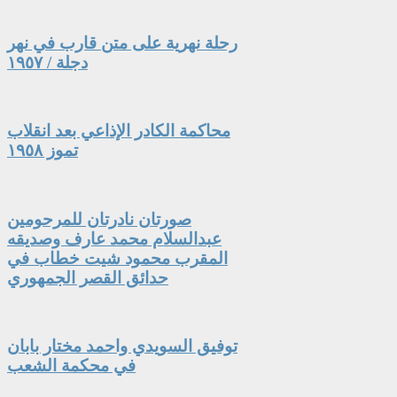
رحلة نهرية على متن قارب في نهر
دجلة / ١٩٥٧
محاكمة الكادر الإذاعي بعد انقلاب
تموز ١٩٥٨
صورتان نادرتان للمرحومين
عبدالسلام محمد عارف وصديقه
المقرب محمود شيت خطاب في
حدائق القصر الجمهوري
توفيق السويدي واحمد مختار بابان
في محكمة الشعب