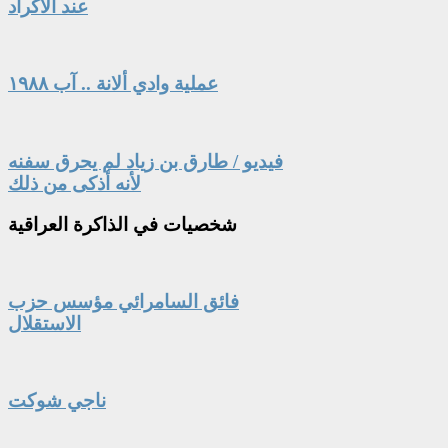
عند الأكراد
عملية وادي ألانة .. آب ١٩٨٨
فيديو / طارق بن زياد لم يحرق سفنه
لأنه أذكى من ذلك
شخصيات
في الذاكرة العراقية
فائق السامرائي مؤسس حزب
الاستقلال
ناجي شوكت