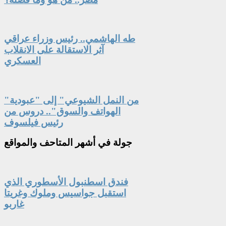
طه الهاشمي.. رئيس وزراء عراقي
آثر الاستقالة على الانقلاب
العسكري
"من النمل الشيوعي" إلى "عبودية
الهواتف والسوق".. دروس من
رئيس فيلسوف
جولة
في أشهر المتاحف والمواقع
فندق اسطنبول الأسطوري الذي
استقبل جواسيس وملوك وغريتا
غاربو