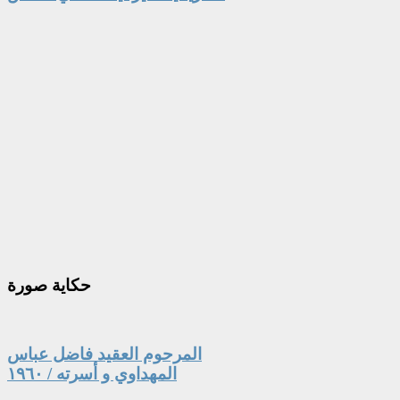
حكاية
صورة
المرحوم العقيد فاضل عباس
المهداوي و أسرته / ١٩٦٠