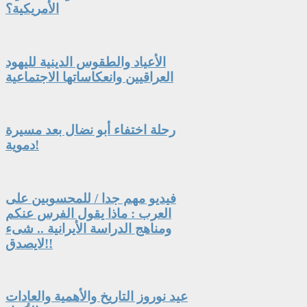
الأمريكية؟
الأعياد والطقوس الدينية لليهود
العراقيين وانعكاساتها الاجتماعية
رحلة اختفاء أبو نضال بعد مسيرة
دموية!
فيديو مهم جدا / للمحسوبين على
العرب : ماذا يقول الفرس عنكم
ومناهج الدراسة الأيرانية .. شىء
لايصدق!!
عيد نوروز التاريخ والأهمية والعادات