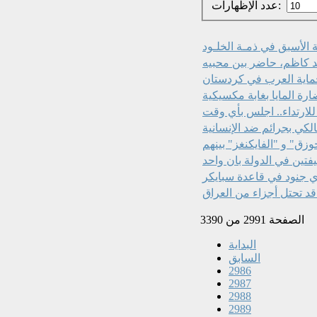
عدد الإظهارات:
الأسبق في ذمـة الخلـود
بد كاظم، حاضر بين محبيه
لحماية العرب في كردستان
رة المايا بغابة مكسيكية
كي بجرائم ضد الإنسانية
وزق" و "الفايكنغز" بينهم
فتين في الدولة بان واحد
ي جنود في قاعدة سبايكر
د تحتل أجزاء من العراق
الصفحة 2991 من 3390
البداية
السابق
2986
2987
2988
2989