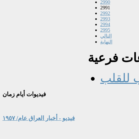
2990
2991
2992
2993
2994
2995
التالي
النهاية
ت فرعية
 للقلب
فيديوات
أيام زمان
فيديو - أخبار العراق عام/ ١٩٥٧