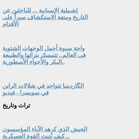
إشبيلية الإسبانية ... للباحثين عن
التاريخ ومتعة الاستكشاف سيراً على
الأقدام
واحة سيوة أجمل الوجهات الشتوية
فى العالم.. تتمسك بتراثها والطبيعة
البكر والأجواء الأسطورية..
الگاردينيا تتواجد في شلالات الراين
في سويسرا - فيديو
تراث
وتاريخ
الجيش الذي كرهه الآباء المؤسسون
.. كيف بُنيت القوة العسكرية