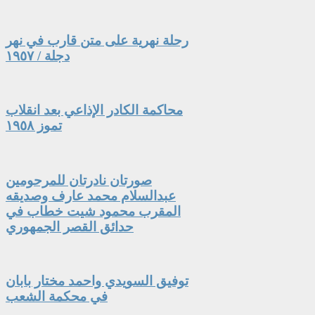
رحلة نهرية على متن قارب في نهر
دجلة / ١٩٥٧
محاكمة الكادر الإذاعي بعد انقلاب
تموز ١٩٥٨
صورتان نادرتان للمرحومين
عبدالسلام محمد عارف وصديقه
المقرب محمود شيت خطاب في
حدائق القصر الجمهوري
توفيق السويدي واحمد مختار بابان
في محكمة الشعب