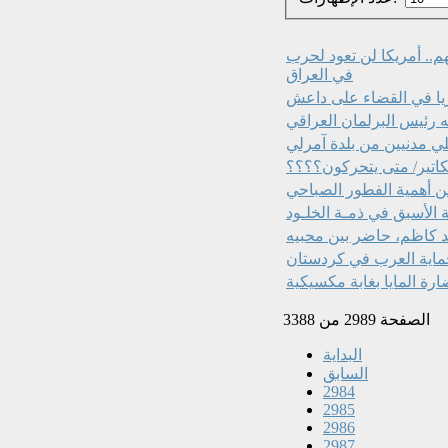
هم.. أمريكا لن تعود لحرب
في العراق
ريا في القضاء على داعش
ه رئيس البرلمان العراقي
لي مدنيين من بلدة آمرلي
كاتير/ متى يتحركون؟؟؟؟
ن أهمية الفطور الصباحي
الأسبق في ذمـة الخلـود
بد كاظم، حاضر بين محبيه
لحماية العرب في كردستان
رة المايا بغابة مكسيكية
الصفحة 2989 من 3388
البداية
السابق
2984
2985
2986
2987