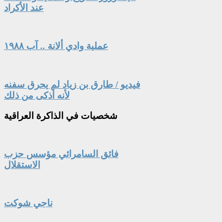
عند الأكراد
عملية وادي ألانة .. آب ١٩٨٨
فيديو / طارق بن زياد لم يحرق سفنه
لأنه أذكى من ذلك
شخصيات
في الذاكرة العراقية
فائق السامرائي مؤسس حزب
الاستقلال
ناجي شوكت