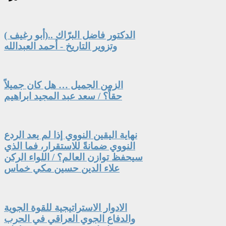
الدكتور فاضل البرّاك ..(أبو رغيف )
وتزوير التاريخ - أحمد العبدالله
الزمن الجميل … هل كان جميلاً
حقاً؟ / سعد عبد المجيد ابراهيم
نهاية اليقين النووي إذا لم يعد الردع
النووي ضمانةً للاستقرار، فما الذي
سيحفظ توازن العالم؟ / اللواء الركن
علاء الدين حسين مكي خماس
الادوار الاستراتيجية للقوة الجوية
والدفاع الجوي العراقي في الحرب