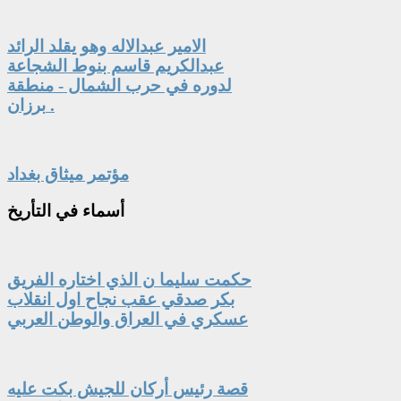
الامير عبدالاله وهو يقلد الرائد
عبدالكريم قاسم بنوط الشجاعة
لدوره في حرب الشمال - منطقة
برزان .
مؤتمر ميثاق بغداد
أسماء
في التأريخ
حكمت سليما ن الذي اختاره الفريق
بكر صدقي عقب نجاح اول انقلاب
عسكري في العراق والوطن العربي
قصة رئيس أركان للجيش بكت عليه