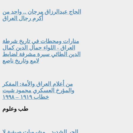
الحاج عبدالرزاق مرجان .. واحد من
أكرم رجال العراق
منارات ومحطات في تاريخ شرطة
العراق - اللواء جمال الدين كمال
الدين الطائي سيرة مشرفة لضابط
لامع وتاريخ ناصع
من أعلام العراق والأمة: المفكر
والمؤرخ العسكري محمود شيت
خطاب ١٩١٩ – ١٩٩٨
طب
وعلوم
الحر الشديد .. مشروبات صيفية لا