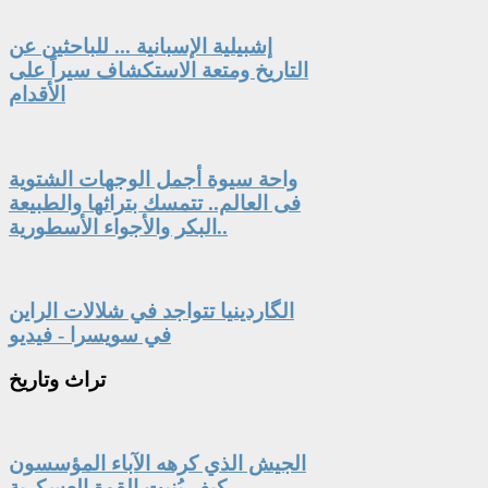
إشبيلية الإسبانية ... للباحثين عن
التاريخ ومتعة الاستكشاف سيراً على
الأقدام
واحة سيوة أجمل الوجهات الشتوية
فى العالم.. تتمسك بتراثها والطبيعة
البكر والأجواء الأسطورية..
الگاردينيا تتواجد في شلالات الراين
في سويسرا - فيديو
تراث
وتاريخ
الجيش الذي كرهه الآباء المؤسسون
.. كيف بُنيت القوة العسكرية