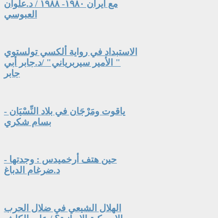
مع ايران ١٩٨٠- ١٩٨٨ / د.علوان
العبوسي
الاستبداد في رواية ألكسي تولستوي
" الأمير سيربرياني" /د.جابر أبي
جابر
ياقوت ومَرْجَان في بلاد النِّسْيَان -
بسام شكري
حين هتف أرخميدس : وجدتها -
د.ضرغام الدباغ
الهلال الشيعي في ضلال الحرب