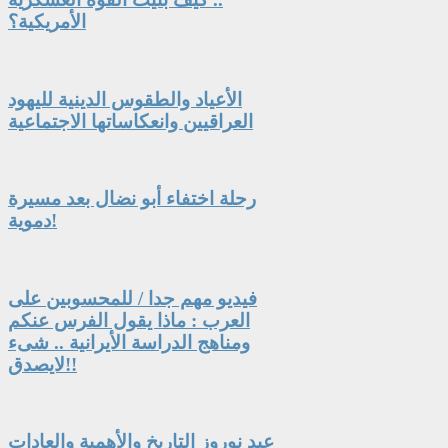
الأمريكية؟
الأعياد والطقوس الدينية لليهود
العراقيين وانعكاساتها الاجتماعية
رحلة اختفاء أبو نضال بعد مسيرة
دموية!
فيديو مهم جدا / للمحسوبين على
العرب : ماذا يقول الفرس عنكم
ومناهج الدراسة الأيرانية .. شىء
لايصدق!!
عيد نوروز التاريخ والأهمية والعادات