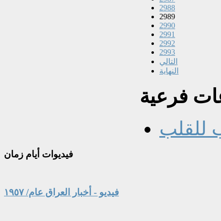
2988
2989
2990
2991
2992
2993
التالي
النهاية
ت فرعية
 للقلب
فيديوات
أيام زمان
فيديو - أخبار العراق عام/ ١٩٥٧