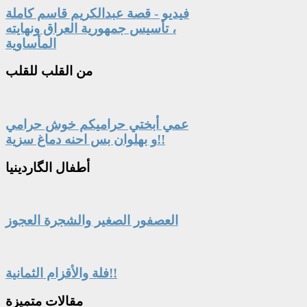
فيديو - قصة عبدالكريم قاسم كاملة
، تأسيس جمهورية العراق ونهايته
المأساوية
من
القلب للقلب
عمي أبختي حراميكم خوش حرامي
و بهلوان بس احنه دماغ سزية!!
أطفال
الگاردينيا
العصفور الصغير والشجرة العجوز
فلة والأقزام الثمانية!!
مقالات
متميزة