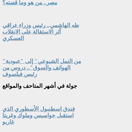
مصر.. من هو وما قصته؟
طه الهاشمي.. رئيس وزراء عراقي
آثر الاستقالة على الانقلاب
العسكري
"من النمل الشيوعي" إلى "عبودية
الهواتف والسوق".. دروس من
رئيس فيلسوف
جولة
في أشهر المتاحف والمواقع
فندق اسطنبول الأسطوري الذي
استقبل جواسيس وملوك وغريتا
غاربو