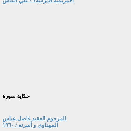
الامريكية الايرانية؟ / علي الكاش
حكاية
صورة
المرحوم العقيد فاضل عباس
المهداوي و أسرته / ١٩٦٠