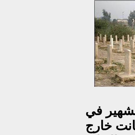
لشهير في
انت خارج