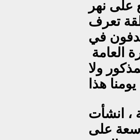
 على نهر
قة تعرف
مدفون في
رة العامة
ذكور ولا
 ، انشأت
سعة على