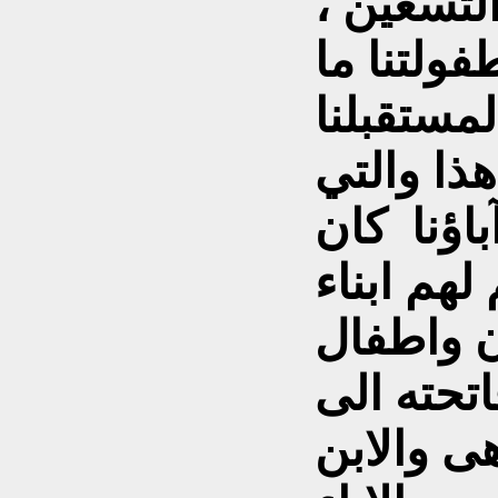
لتسعين ،
فولتنا ما
لمستقبلنا
ذا والتي
باؤنا كان
هم ابناء
ن واطفال
تحته الى
هى والابن