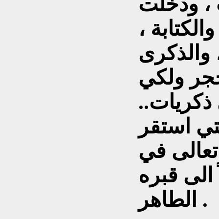
، ودخلت
الكتابة ،
 والذكرى
جر ولكي
ذكريات..
تي استقر
تعالى في
 الى قبره
الطاهر .