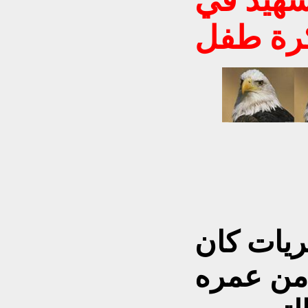
رة طفل
ريات كان
 من عمره