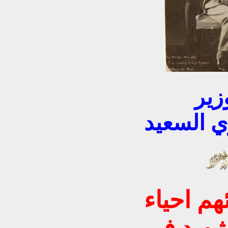
طيارين الدورة الاولى مع وزير
ي السعيد
ئهم
احياء
هيد في