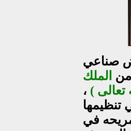
ض صناعي
من
الملك
تعالى )
،
 تنظيمها
مريحه في