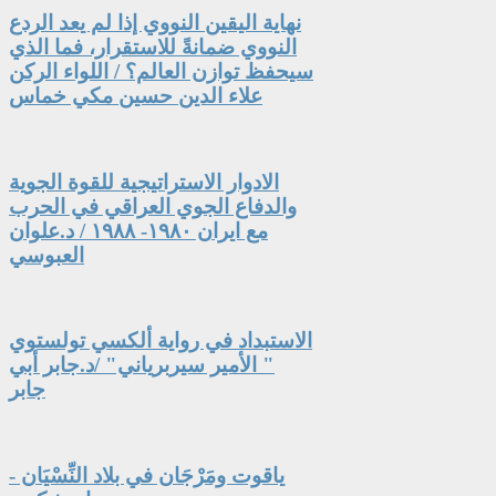
نهاية اليقين النووي إذا لم يعد الردع
النووي ضمانةً للاستقرار، فما الذي
سيحفظ توازن العالم؟ / اللواء الركن
علاء الدين حسين مكي خماس
الادوار الاستراتيجية للقوة الجوية
والدفاع الجوي العراقي في الحرب
مع ايران ١٩٨٠- ١٩٨٨ / د.علوان
العبوسي
الاستبداد في رواية ألكسي تولستوي
" الأمير سيربرياني" /د.جابر أبي
جابر
ياقوت ومَرْجَان في بلاد النِّسْيَان -