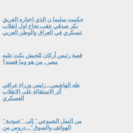
حكمت سليما ن الذي اختاره الفريق
بكر صدقي عقب نجاح اول انقلاب
عسكري في العراق والوطن العربي
قصة رئيس أركان للجيش بكت عليه
مصر.. من هو وما قصته؟
طه الهاشمي.. رئيس وزراء عراقي
آثر الاستقالة على الانقلاب
العسكري
"من النمل الشيوعي" إلى "عبودية
الهواتف والسوق".. دروس من