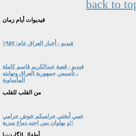
back to to
فيديوات
أيام زمان
فيديو - أخبار العراق عام/ ١٩٥٧
فيديو - قصة عبدالكريم قاسم كاملة
، تأسيس جمهورية العراق ونهايته
المأساوية
من
القلب للقلب
عمي أبختي حراميكم خوش حرامي
و بهلوان بس احنه دماغ سزية!!
أطفال
الگاردينيا