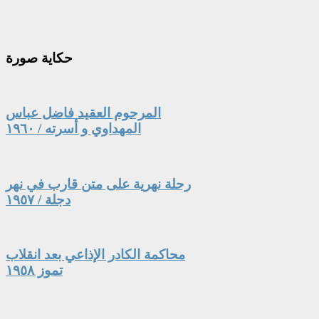
حكاية
صورة
المرحوم العقيد فاضل عباس
المهداوي و أسرته / ١٩٦٠
رحلة نهرية على متن قارب في نهر
دجلة / ١٩٥٧
محاكمة الكادر الإذاعي بعد انقلاب
تموز ١٩٥٨