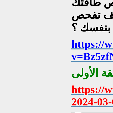
ص طاقتك
يف تفحص
 بنفسك ؟
https://
v=Bz5zf
https://
2024-03-