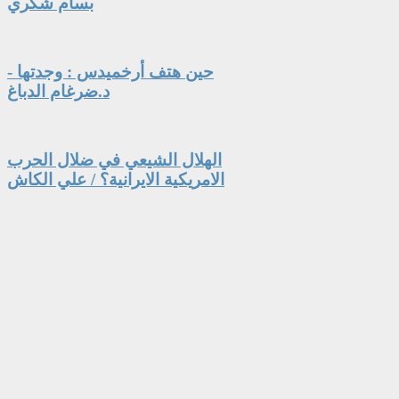
بسام شكري
حين هتف أرخميدس : وجدتها -
د.ضرغام الدباغ
الهلال الشيعي في ضلال الحرب
الامريكية الايرانية؟ / علي الكاش