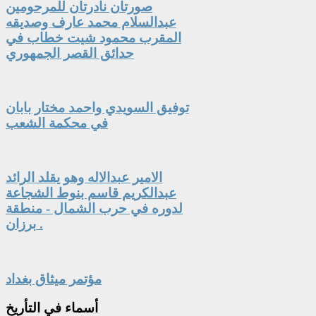
صورتان نادرتان للمرحومين
عبدالسلام محمد عارف وصديقه
المقرب محمود شيت خطاب في
حدائق القصر الجمهوري
توفيق السويدي واحمد مختار بابان
في محكمة الشعب
الامير عبدالاله وهو يقلد الرائد
عبدالكريم قاسم بنوط الشجاعة
لدوره في حرب الشمال - منطقة
برزان .
مؤتمر ميثاق بغداد
أسماء
في التأريخ