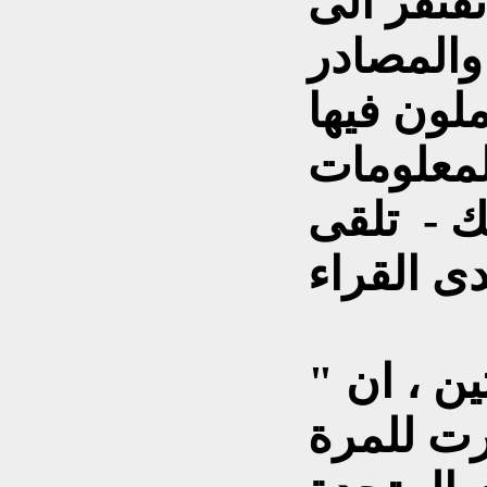
فتقر الى
والمصادر
ملون فيها
لمعلومات
ك - تلقى
ن ، ان "
ت للمرة