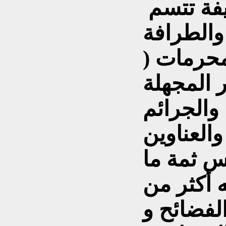
فة تتسم
والطرافة
محرمات (
ر المجهلة
والجرائم
العناوين
س ثمة ما
ه أكثر من
لفضائح و