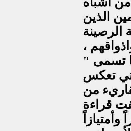
ن أشباه
ين الذين
ة الرصينة
اذواقهم ،
ا تسمى "
لتي تعكس
قاريء من
فت قراءة
أمتيازاً