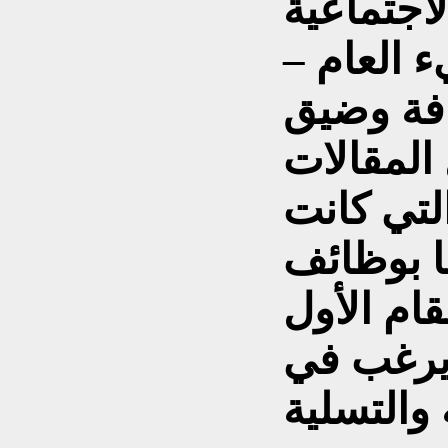
أجتماعية
ء العام –
افة وضيق
المقالات
لتي كانت
ا بوظائف
ام الأول
 يرغب في