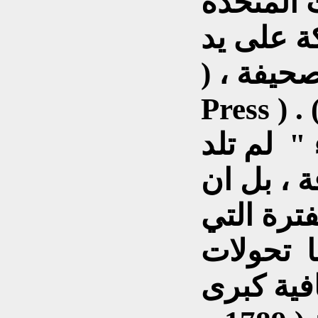
ت المتحدة
يد ( Ervin Wardman
) ، حين أصدر صحيفة ( New York
Press ) في أواخر عام ( 1896م ) .
" لم تلد
 ، بل ان
فترة التي
ا تحولات
فية كبرى