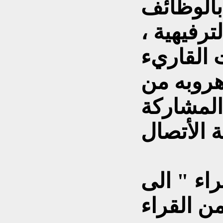
 بالوظائف
لترفيهية ،
 القاريء
هروبه من
المشاركة
اء " الى
ن القراء