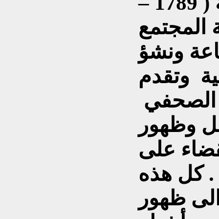
عقب الثورة الفرنسية ( 1789 –
طة المجتمع
اعة ونشؤ
ية وتقدم
ج الصحفي
خل وظهور
ضاء على
 . كل هذه
الى ظهور