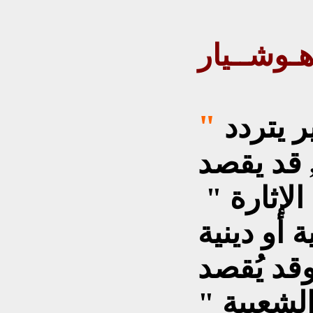
ـوشــيار
 يتردد
, قد يقصد
لإثارة "
 أو دينية
وقد يُقصد
لشعبية "