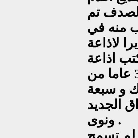
الصدف تم
ب منه في
مديرا لاذاعة
كتب اذاعة
نوى في كركوك, اي بعد 38 عاما من
ك و سبعة
ق الجديد
ونوى .
لم تسمح