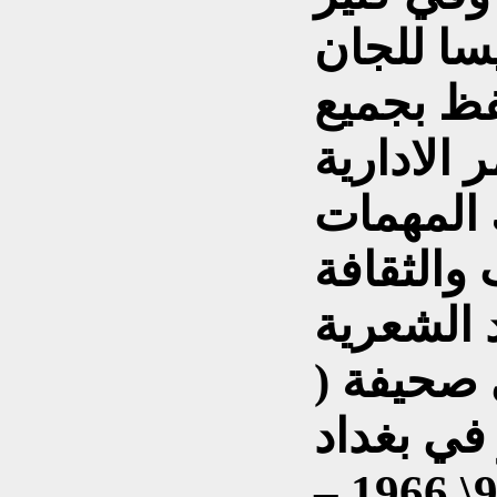
سا للجان
فظ بجميع
 الادارية
 الشعرية
صحيفة (
 في بغداد
بتواريخ 7\6\1966 – 15\9\ 1966 –