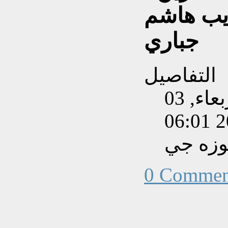
اديب هاشم
جباري
التفاصيل
تم إنشاءه بتاريخ الأربعاء, 03
وزه جي
0 Commen