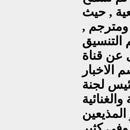
عية , حيث
ومترجم ,
 التنسيق
 عن قناة
 الاخبار
ئيس لجنة
الغنائية
المذيعين
 وفي كثير