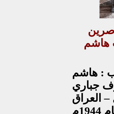
اصرين
ب هاشم
ب : هاشم
وف جباري
 – العراق
1944م