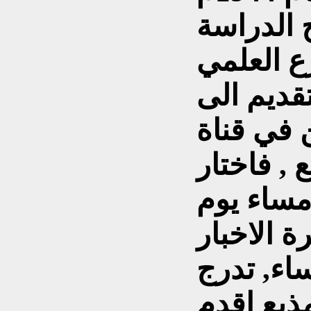
 الدراسة
رع العلمي
تقديم الى
ن في قناة
, فاختار
مساء يوم
أ نشرة الاخبار
اء, تدرج
مذيع اقدم