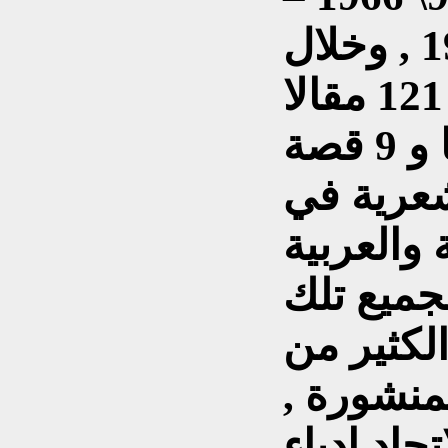
14\2\1967 -6\3\1967 , وخلال
السنوات التالية نشر 121 مقالا
وموضوعا ادبيا وثقافيا و 9 قصة
طعة شعرية في
والعربية
جميع تلك
لكثير من
منشورة ,
حاد ادباء