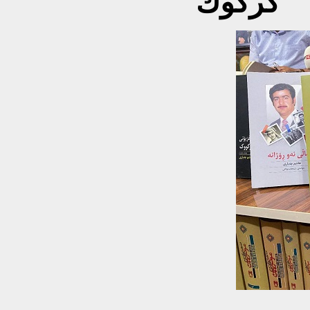
كركوك