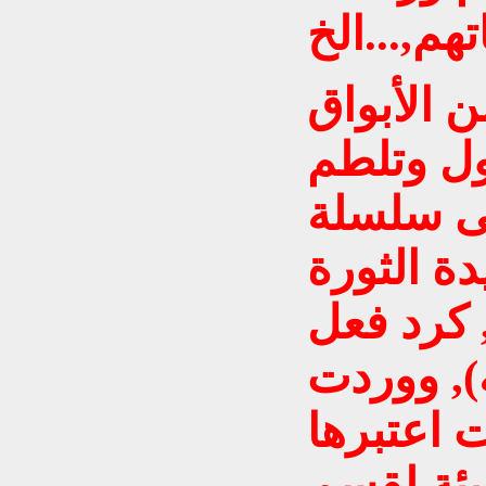
ن الأبواق
ول وتلطم
ى سلسلة
دة الثورة
ي نيسان 1991, كرد فعل
), ووردت
 اعتبرها
يئة لقسم