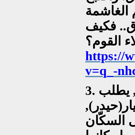
 الغاشمة
ق.. فكيف
https://
v=q_-nh
3. في غرفة الحركات الجوية, يطلب
ر(حيدر),
 السكّان