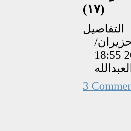
(١٧)
التفاصيل
نشاءه بتاريخ الثلاثاء, 02 حزيران/
عبدالله
3 Commen