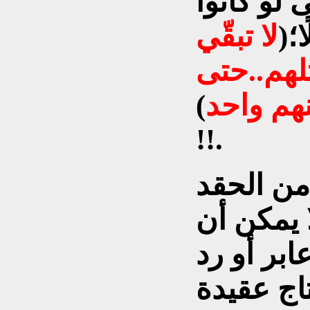
ى لو كانوا
؛(
لا تبقّي
تلهم..حتى
نهم واحد
)
!!.
من الحقد
 يمكن أن
بر أو رد
اج عقيدة