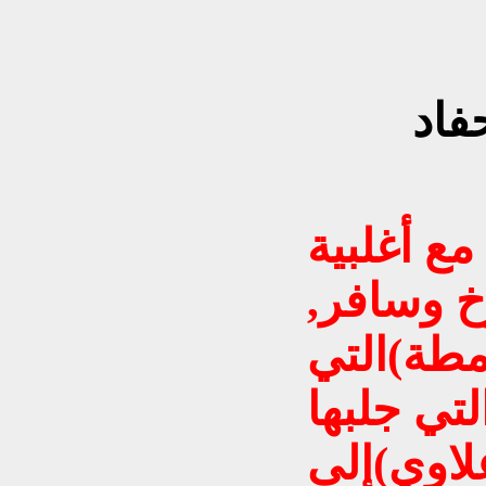
فاد
ع أغلبية
خ وسافر,
مطة)التي
لتي جلبها
 علاوي)إلى