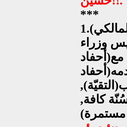
حسين!!.
***
1.(نوري المالكي)؛وهو بموقعه
يس وزراء
مع(أحفاد
مه(أحفاد
التقيّة),
نّة كافة,