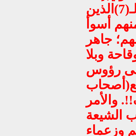
حدٍ ما, فرؤساء الوزراء الـ(7)الذين
نهم أسوأ
هم؛ جاهر
قاحة وبلا
لى رؤوس
مع(أصحاب
. والأمر
ب الشيعة
م وزعماء