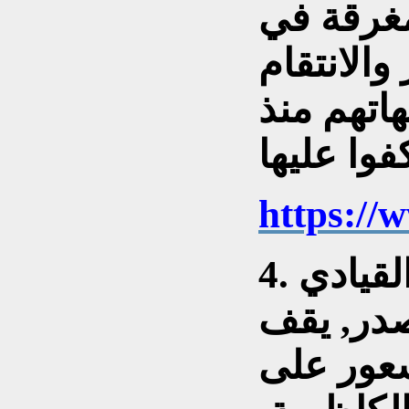
غرقة في
والانتقام
اتهم منذ
https:/
4. المجرم حازم الأعرجي, القيادي
در, يقف
عور على