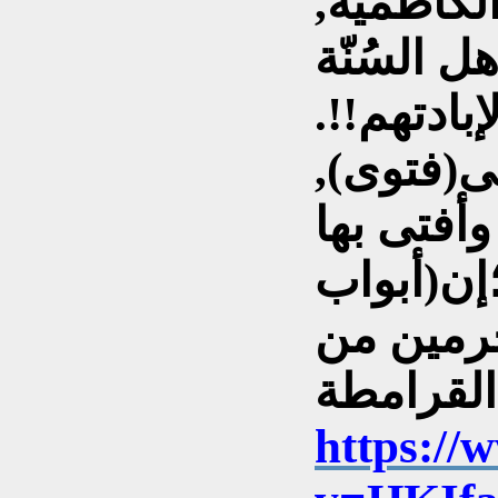
لكاظمية,
ل السُنّة
ادتهم!!.
لى(فتوى),
أفتى بها
إن(أبواب
جرمين من
https://