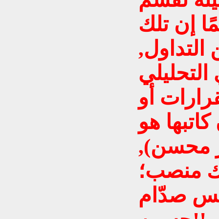
ًا إن تلك
التداول,
التحليلي
قرارات أو
كاتبها هو
ر محسن),
ك منصب؛
يس صدّام