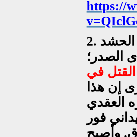
https://
v=QIcl
2. فالح الفياض؛(رئيس هيئة الحشد
ى الصدر؛
القتل في
رى إن هذا
ه العقدي
داني فور
ق. وأصبح