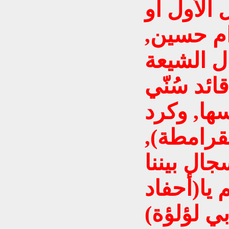
 الأول أو
ام حسين,
ل الشيعة
ائد سُنّي
ها, وكرد
قرامطة),
ال بيننا
 يا(أحفاد