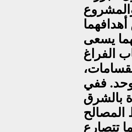
والمشروع
أهدافهما
يهما يسعى
ب الفراغ
نقسامات،
حد. ففي
ة بالشرق
 المصالح
ا تتصارع