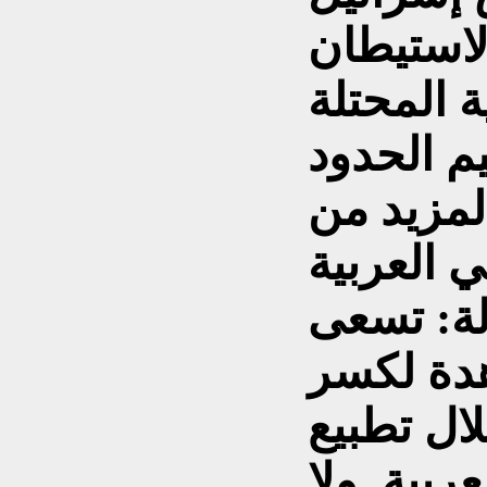
لاستيطان
 المحتلة
م الحدود
لمزيد من
لة: تسعى
هدة لكسر
لال تطبيع
ربية. ولا