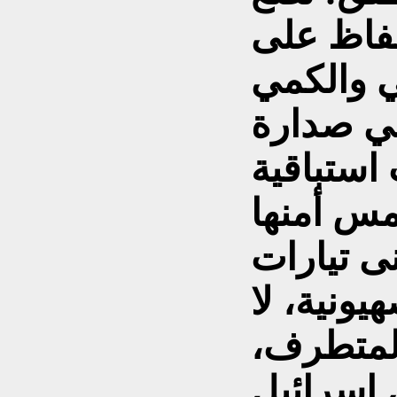
حفاظ على
ي والكمي
ي صدارة
 استباقية
نى تيارات
يونية، لا
المتطرف،
 إسرائيل