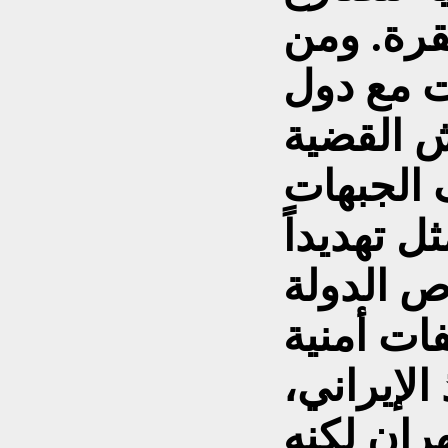
قرة. ومن
ات مع دول
ش القضية
 الجبهات
ل تهديداً
ص الدولة
فات أمنية
لإيراني،
هران لكنه