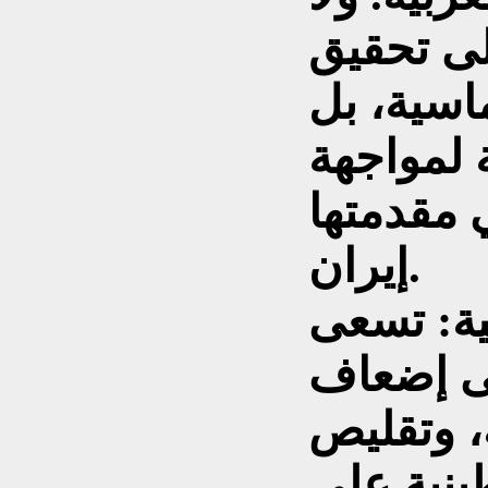
ى تحقيق
اسية، بل
ة لمواجهة
 مقدمتها
إيران.
ية: تسعى
لى إضعاف
، وتقليص
ينية على