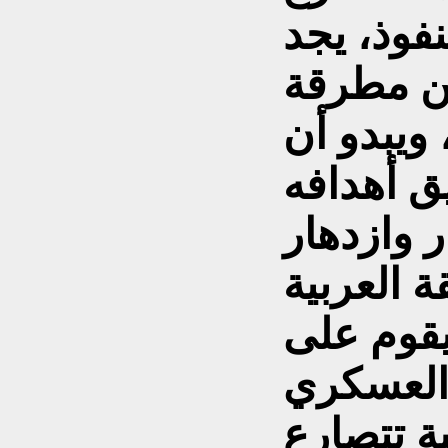
نفوذ، يجد
ين مطرقة
ويبدو أن
يق أهدافه
وازدهار
قوم على
 العسكري
ية تتصارع