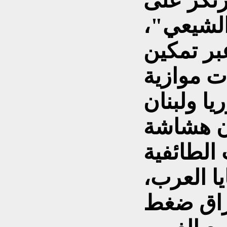
رتكز على
 الشيعي"،
بر تمكين
ت موازية
ا ولبنان
ان هشاشة
الطائفية
ا العرب،
راق ضغط