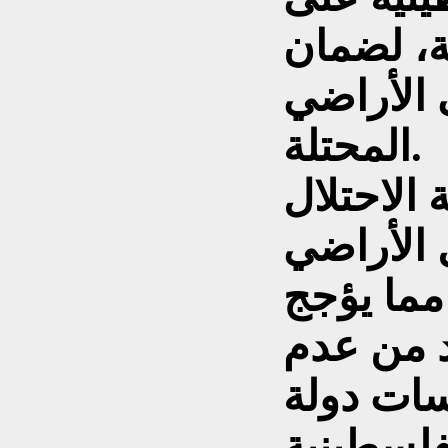
ية، لضمان
 الأراضي
المحتلة.
 الاحتلال
 الأراضي
 مما يؤجج
 من عدم
سات دولة
لفلسطينية