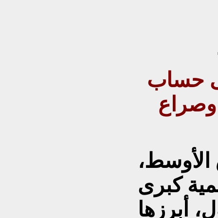
ى حساب
 وصراع
الأوسط،
مية كبرى
ل، أبرزها