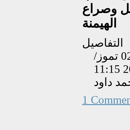
يل وصراع
الهيمنة
التفاصيل
تم إنشاءه بتاريخ الأربعاء, 02 تموز/
د داود
1 Commen