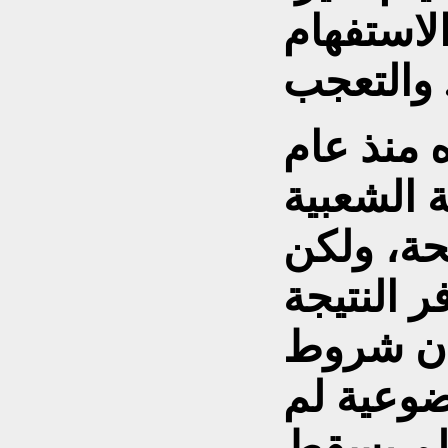
لاستفهام
..!
ه منذ عام
فة الشعبية
حة، ولكن
 النتيجة
أن شروط
ضوعية لم
 لم يسقط