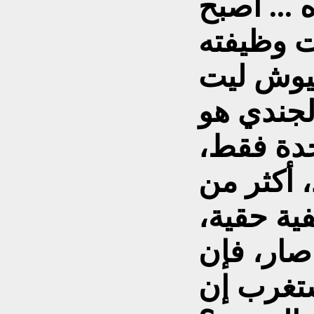
... أصبح
رت وظيفته
جيوش ليت
لجندي هو
حدة فقط،
، أكثر من
ية حقية،
 صار، فإن
ستغرب إن