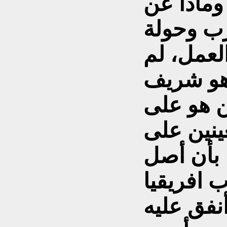
وماذا عن
زب وحولة
لعمل، لم
هو شريف
ن هو على
ينين على
 بأن أصل
نفق عليه