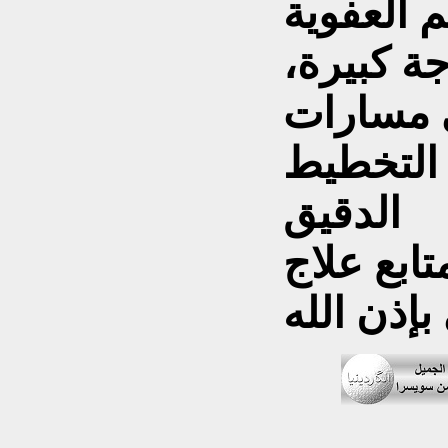
 العفوية
جة كبيرة،
 مسارات
 التخطيط
الدقيق
ابع علاج
إذن الله