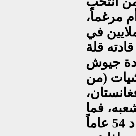
ن أنتخب
أم مرغماً،
ملايين في
قادته قلة
دة جيوش
شيات (من
فغانستان،
شعبه، فما