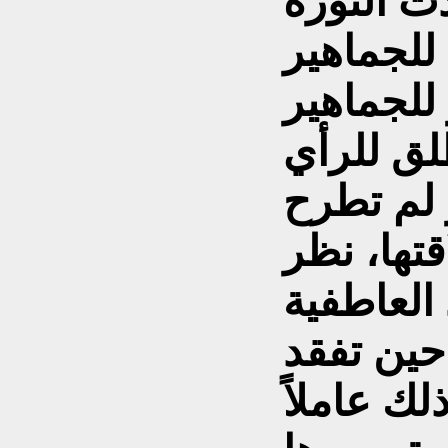
ت الثورة
للجماهير
للجماهير
لق للرأي
 لم تطرح
قتها، نظر
العاطفية
 حين تفقد
لك عاملاً