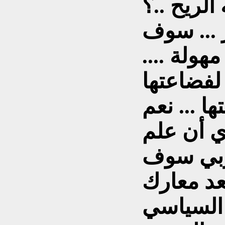
الريح ..؟
 ... سوف
هولة ....
لفضاعتها
ا ... نعم
ري أن علم
عربي سوف
عد معارك
 السياسي