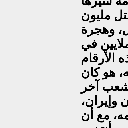
تل مليون
، وهجرة
ليون للخارج، و6 ملايين في
 الأرقام
، هو كان
بشعب آخر
 وإيران،
مه، مع أن