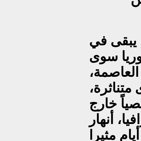
0/ 12 / 2024 لم يبقى في
ريا سوى
لعاصمة،
متناثرة،
صياً خارج
يا، أنهار
ام مثيرا