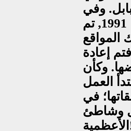
بابل. وفي
العدوان الثلاثيني سنة 1991, تم
 المواقع
فتم إعادة
ها. وكأن
تدأ العمل
اتها؛ في
ل وشاطئ
.