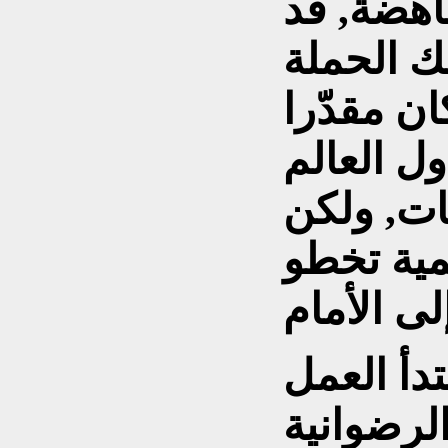
اهضة, قد
ك الحملة
ان مقدّرا
ول العالم
ات, ولكن
مية تخطو
تدأ العمل
لرضوانية