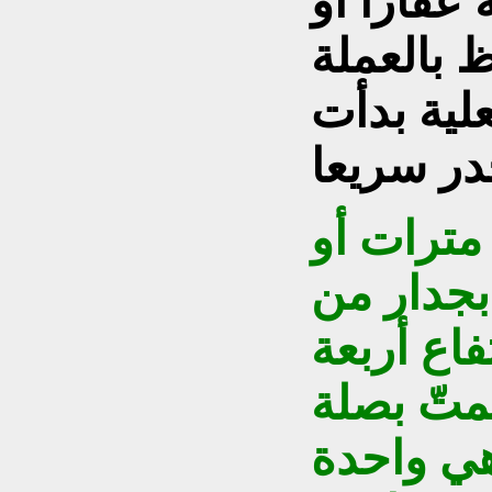
عقارا أو
ظ بالعملة
علية بدأت
مترات أو
 بجدار من
اع أربعة
يمتّ بصلة
هي واحدة