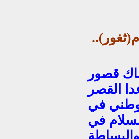
(ثغور)..
 تكن هناك قصور
دا القصر
وطني في
لسلام في
 والبساطة