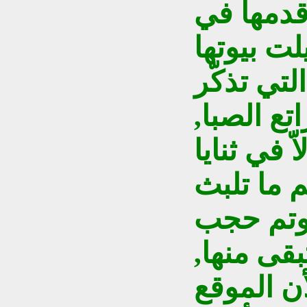
قدمها في
لت بيوتها
لتي تذكّر
تع الصبا,
ّ في ثنايا
م ما تلبث
 وتم حجب
بقى منها,
أن الموقع