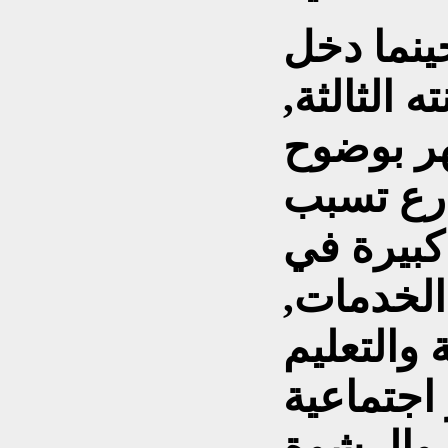
عام 1992, وحينما دخل
 الثالثة,
هر بوضوح
رع تسبب
بيرة في
الخدمات,
التعليم
اجتماعية
والرشوة