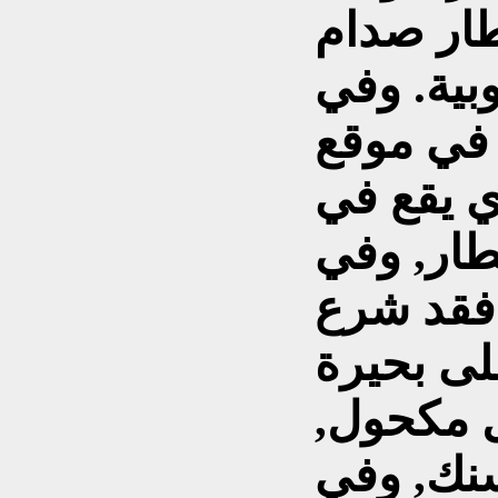
طار صدام
بية. وفي
 في موقع
ي يقع في
طار, وفي
 فقد شرع
لى بحيرة
ل مكحول,
ك, وفي