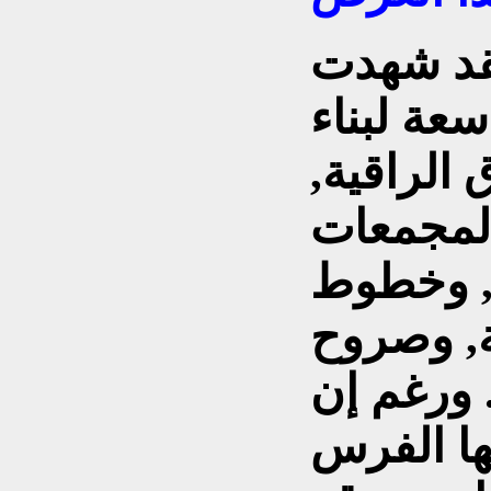
فقد شهدت
سعة لبناء
 الراقية,
المجمعات
ة, وخطوط
ة, وصروح
 ورغم إن
ها الفرس