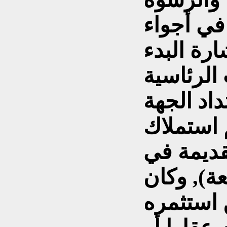
في أجواء
رة البدء
الرئاسية
اد الجهة
 استملاك
قديمة في
عة), وكان
 استثمره