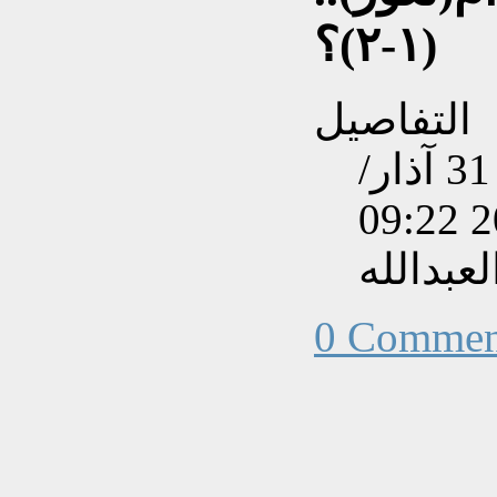
(١-٢)؟
التفاصيل
تم إنشاءه بتاريخ الأحد, 31 آذار/
عبدالله
0 Commen