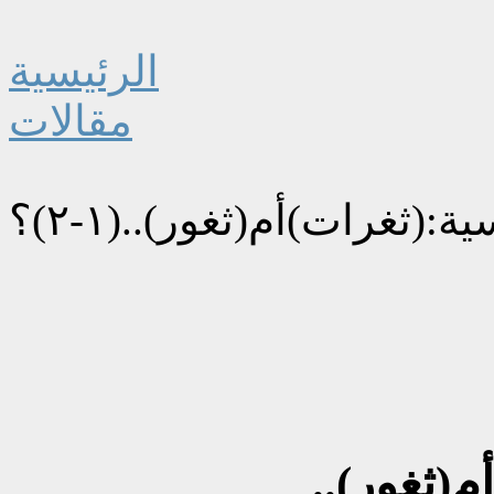
الرئيسية
مقالات
:(ثغرات)أم(ثغور)..(١-٢)؟
(ثغور)..