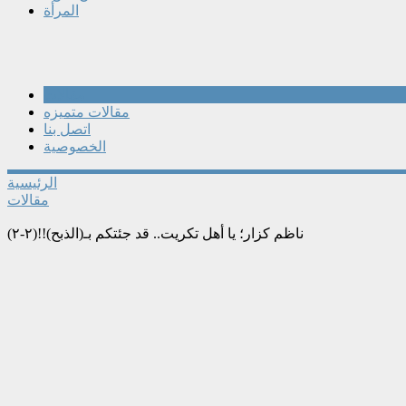
المرأة
مقالات
مقالات متميزه
اتصل بنا
الخصوصية
الرئيسية
مقالات
ناظم كزار؛ يا أهل تكريت.. قد جئتكم بـ(الذبح)!!(٢-٢)