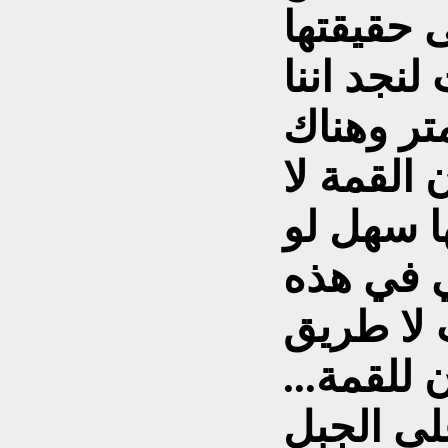
ى حقيقتها
لنجد اننا
ى ارتفاع اكثر من 1600متر وهناك
القمة لا
ا سهل لو
ي في هذه
 لا طريق
 للقمة...
لى الجبل