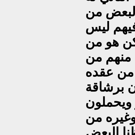
البعض من
فيهم ليس
ن هو من
 منهم من
 من عقده
ن برشاقة
 ويحملون
وغيره من
ظنا البعض