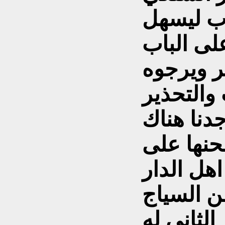
اب ليسهل
لى الباب
ر ويرجوه
 والتحذير
دنا هناك
حنها على
اهل الدار
من السياج
الثاني له