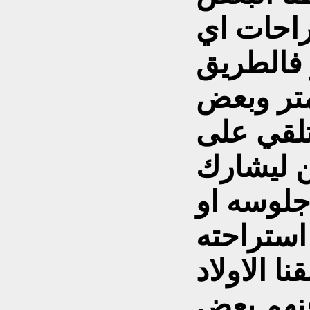
تراحات اي
فالطريق
متر وبعض
لقي على
 ليشارك
جلوسه او
استراحته
ا الاولاد
عنهم بعض