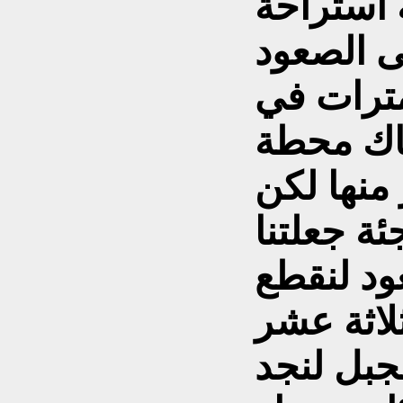
 استراحة
لى الصعود
ترات في
ناك محطة
منها لكن
ة جعلتنا
ود لنقطع
اثة
عشر
جبل لنجد