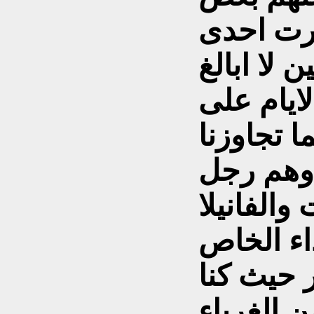
رت احدى
 لا ابالغ
ايام على
ا تجاوزنا
ر وهم رجل
الفانيلا
اء الخاص
ر حيث كنا
ن الغرباء