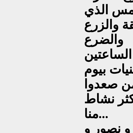
شمس الذي
قة والزرع
والضرع
الساعتين
نيات بيوم
من صعدوا
كثر نشاط
منا...
 نصور و