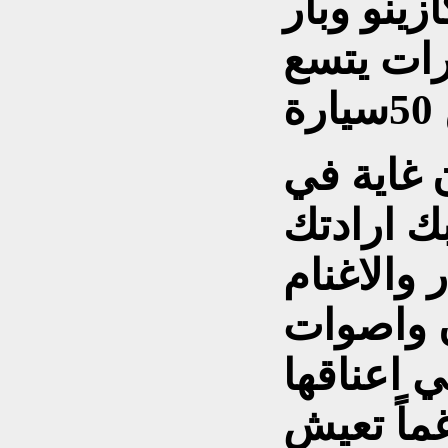
زينو وبار
ات يتسع
غاية في
ك ارادتك
 والاغنام
ن واصوات
 اعناقها
ماً تعيش