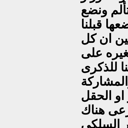
ألم ونضع
ها قبلنا
ين ان كل
يره على
ا للذكرى
لمشاركة
 او الحقل
رعى هناك
ر السلكي