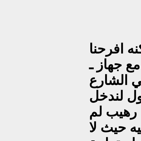
ه افرحنا
ي الشارع
اول لندخل
 رهيب لم
ه حيث لا