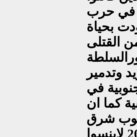
ة في حرب
وأودت بحياة
ورالسلطة
د وتدمير
نوبية في
ة كما ان
نوب شرق
اوكرانيا ، في عام 2014 لاينسوا