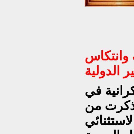
5 / 
 وانتكاس
ير الدولية
رانية في
ام 2013 استذكرت من
لاستثنائي