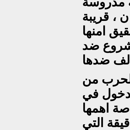
ة مدروسة
ن ، قريبة
قيق امنها
مشروع ضد
الحرب من
لدخول في
صة اهمها
يقة التي