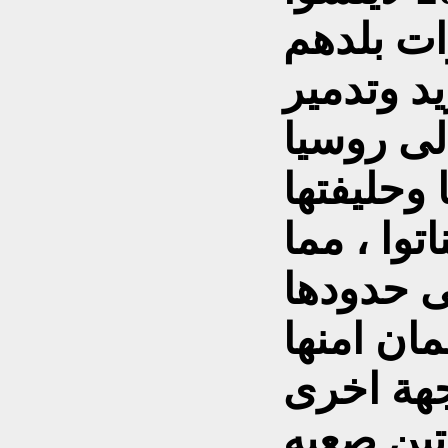
ت بلدهم
د وتدمير
لى روسيا
 وحليفتها
توا ، مما
ى حدودها
ان امنها
تين صعبه