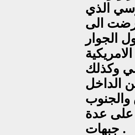
روسي الذي
عرضت الى
ل الجوار
الامريكية
ي وكذلك
من الداخل
 والجنوب
 على عدة
جبهات .