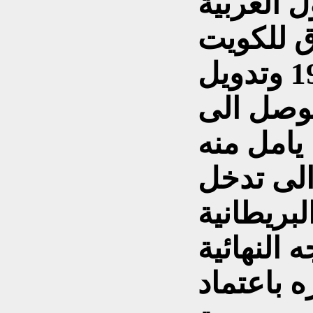
 العربية
اق للكويت
في 10 اب / اغسطس 1990 وتدويل
توصل الى
يامل منه
الى تدخل
لبريطانية
ه النهائية
ه باعتماد