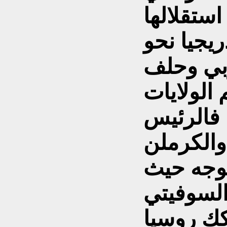
ستقلالها
 تدريجيا نحو
وبي وحلف
الولايات
ه فالرئيس
والكرملن
توجه حيث
السوفيتي
فكك روسيا