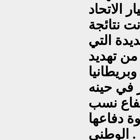
ر الاتحاد
تي في 1991 كانت نتائجة
يدة التي
من تهديد
وبريطانيا
 في حينه
تفاع نسب
وة دفاعها
الوطني .