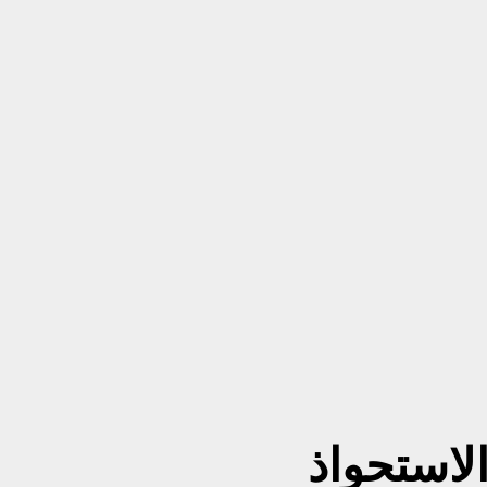
الاستحواذ