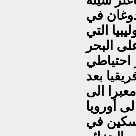
غنر سيئة
وغان في
يبيا التي
ى البحر
 احتياطي
ريقيا بعد
معبرا الى
لى أوروبا
وسكين في