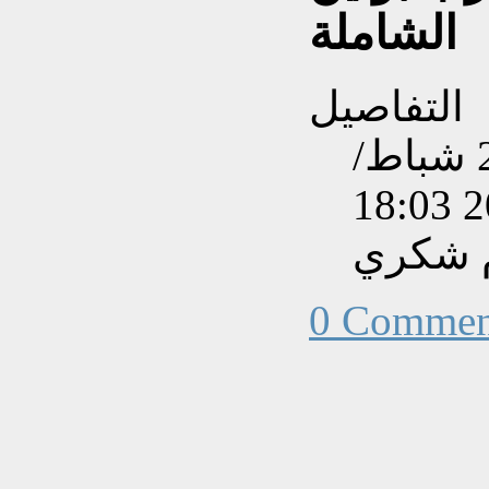
الشاملة
التفاصيل
تم إنشاءه بتاريخ السبت, 26 شباط/
م شكري
0 Commen