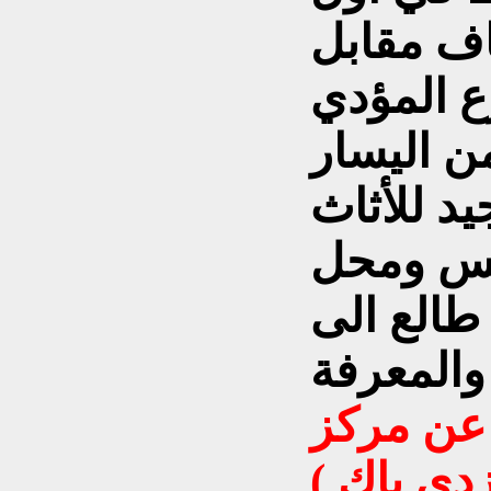
قاف مقابل
ع المؤدي
ن اليسار
د للأثاث
ابس ومحل
طالع الى
 عن مركز
دي باك )