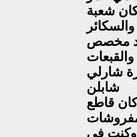
كان شعبة
يد مخصص
 والقبعات
زة شارلي
شابلن
كان قاطع
لمفروشات
. وكنت في