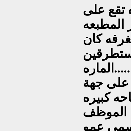
 تقع على
 المطبعه
غرفه كان
مستطرقين
ره.......
على جهة
حه كبيره
 الموظف
سمي عمو