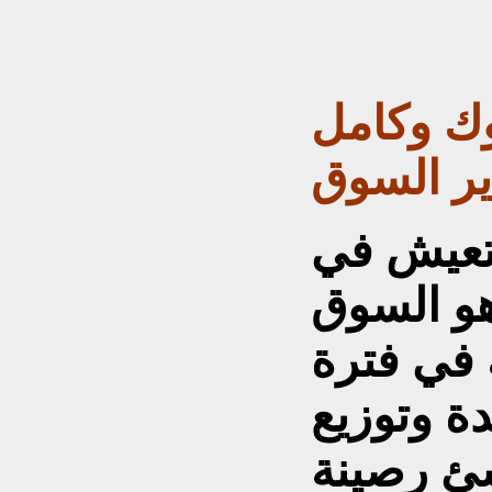
ك وكامل
ير السوق
 تعيش في
و السوق
 في فترة
ة وتوزيع
شئ رصينة