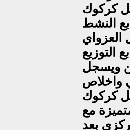
كل كركوك
ابع النشط
ل العزواي
ع التوزيع
طن ويسجل
ي واخلاص
ل كركوك
متميزة مع
ركزي بعد