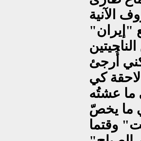
 "إيران"
لناحيتين
كني أُرجئ
لاحقة كي
 ما عشتُه
عام (1978) في ما يخصّ
ت" وقتما
 الصباح"