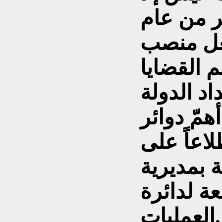
197) ولأكثر من عام
شغل منصب
 القضايا
د الدولة
مّ دوائر
اعاً على
ة بمديرية
عة لدائرة
العمليات.