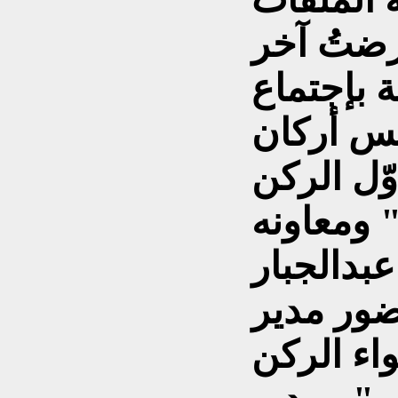
رضتُ آخر
 بإجتماع
يس أركان
ّل الركن
 ومعاونه
بدالجبار
ضور مدير
اء الركن