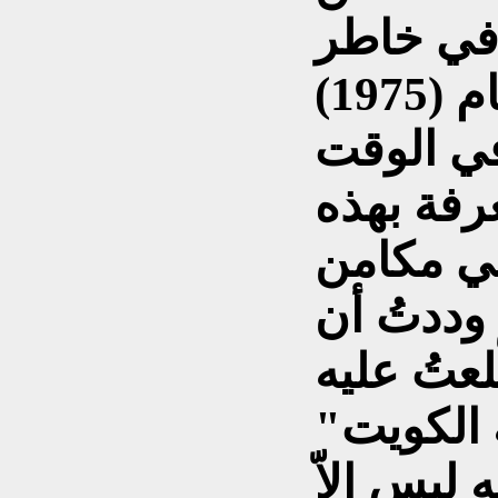
 في خاطر
"صدام حسين" منذ عام (1975)
في الوقت
رفة بهذه
% مما في مكامن
وددتُ أن
لعتُ عليه
 الكويت"