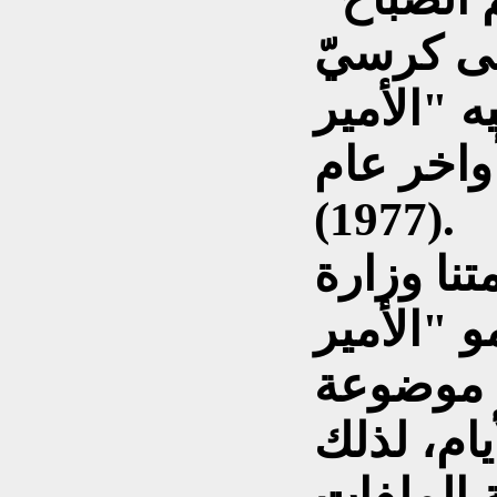
ى كرسيّ
ه "الأمير
واخر عام
(1977).
تنا وزارة
و "الأمير
ة موضوعة
ام، لذلك
 الملفات