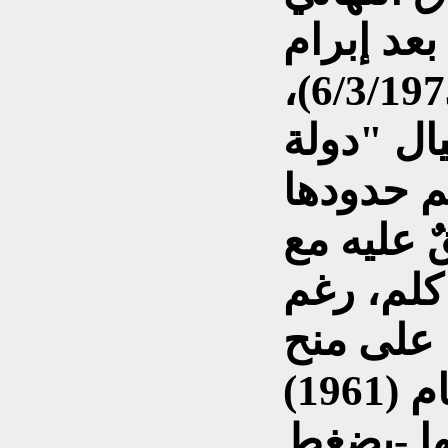
بعد إبرام
"إتفاقية الجزائر" في (6/3/1975)،
ال "دولة
م حدودها
 عليه مع
راق" بواقع (230) كلم، رغم
4) سنة على منح
"بريطانيا" إستقلالها عام (1961)
لها -بضغط