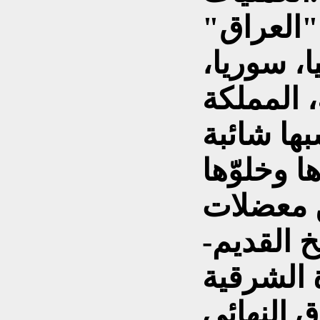
"العراق"
ا، سوريا،
، المملكة
بها شائبة
ا وخلوّها
ن معضلات
خ القديم-
 الشرقية
ق النهائي