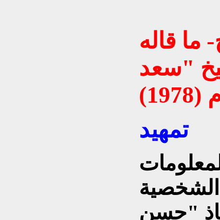
خ-
ما قاله
خ "سعد
19)
تمهيد
لمعلومات
الشخصية
تاذ "حسن