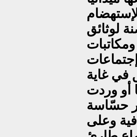
 لإستهضام
نة لوثائق
ومكاتبات
إجتماعات
 في غاية
يا أو وردت
ر حسّاسة
فية وعلى
ماع طارئ