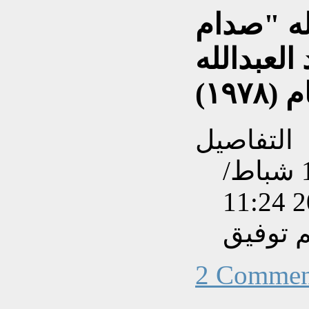
اله "صدام
لعبدالله
١٩٧)
التفاصيل
تم إنشاءه بتاريخ الأحد, 10 شباط/
 توفيق
2 Commen