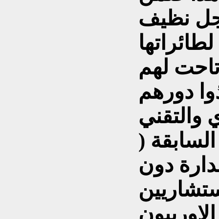
جل نظيف
طائراتها
تاحت لهم
وا دورهم
 والتقني
لسابقة (
دارة دون
استشاريين
الاوربيون