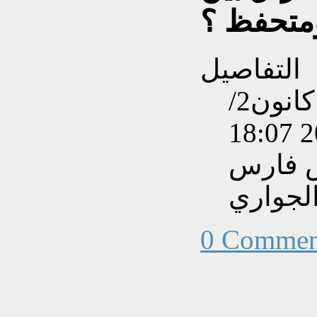
متحفظ ؟
التفاصيل
تم إنشاءه بتاريخ الجمعة, 18 كانون2/
س فارس
لجواري
0 Commen