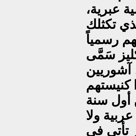
ة عبرية،
ي تكثلك
هم رسمياً
 والانكليز سَمَّى
 آشوريين
مَّوا كنيستهم
 تشرين أول سنة
 عربية ولا
 تأتي في