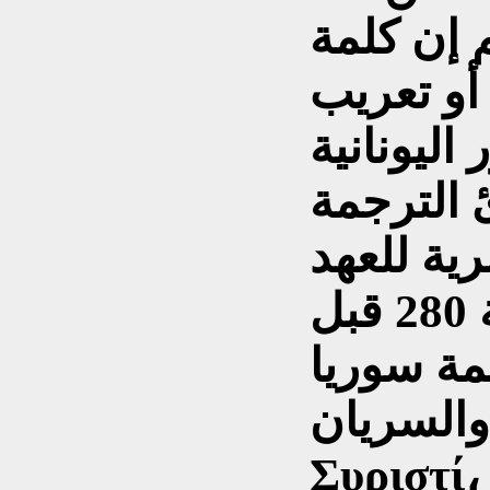
م إن كلمة
أو تعريب
نية (Ασσυρίων)،
ئ الترجمة
رية للعهد
القديم التي تمت سنة 280 قبل
لمة سوريا
ريان (Συρία،
) تختلف صيغتها