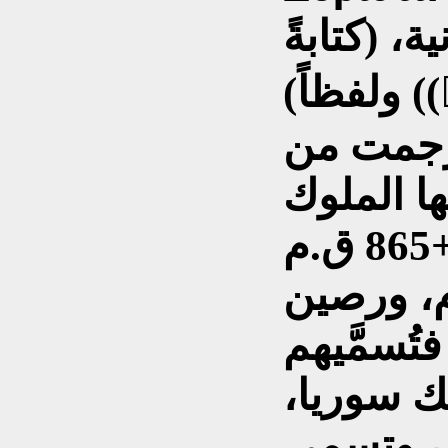
، (كتابةً
ولفظاً) ((،Ασσυρίων).
ُرجمت من
ها الملوك
الآراميون مثل، ابن هدد +865 ق.م
حزائيل +805 ق.م، ورصين
 فتُسمَّيهم
لك سوريا،
، وتسمي