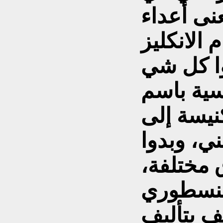
نى أعداء
 الانكليز
وا كل شي
سية باسم
نيسة إلى
، وبدوا
 مختلفة،
لنسطوري
ف بتأليف