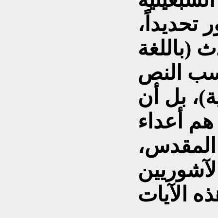
تحديداً،
ث (باللغة
حسب النص
ة)، بل أن
هم أعداء
 المقدس،
لآشوريين