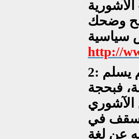
 الآشورية
اضح وضحك
http://w
2: وحتى الكتاب المقدس لم يسلم
ة، فبحجة
 الآشوري
لأسقف في
 كتابه عن لغة