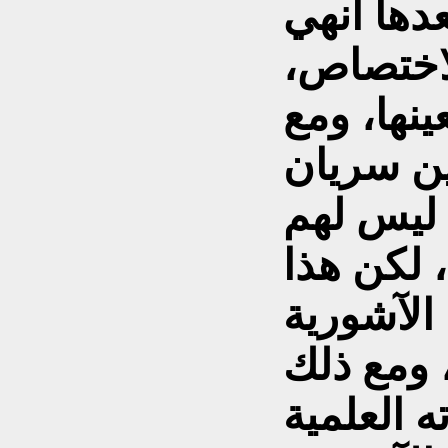
ي كتابه ص343، بعدها أنهي
لاختصاص،
ينها، ومع
ين سريان
ليس لهم
، لكن هذا
الآشورية
 ومع ذلك
 العلمية