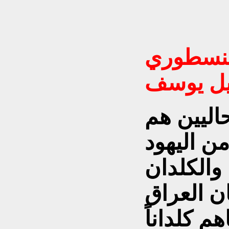
النسطوري
ئيل يوسف
حاليين هم
ن اليهود
والكلدان
ن العراق
م كلداناً