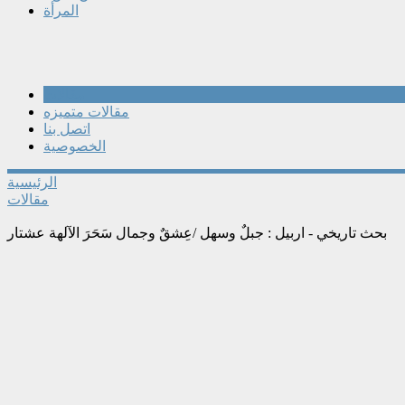
المرأة
مقالات
مقالات متميزه
اتصل بنا
الخصوصية
الرئيسية
مقالات
بحث تاريخي - اربيل : جبلٌ وسهل /عِشقٌ وجمال سَحَرَ الآلهة عشتار