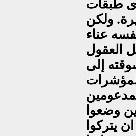
ى طبقات
رة. ولكن
فسه عناء
 العقول
وقته إلى
المؤشرات
المدعومين
ين وضعوا
ان يتركوا