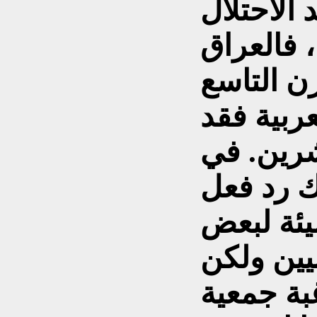
الاحتلال
 فالعراق
ن التاسع
عربية فقد
شرين. في
ك رد فعل
يئة لبعض
يين ولكن
بة جمعية