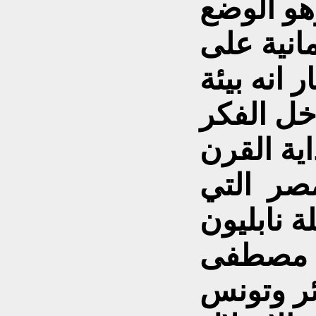
وهو الوضع
انية على
 انه بيئة
دخل الفكر
اية القرن
مصر التي
ة نابليون
يد مصطفى
ئر وتونس