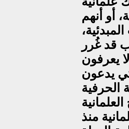
ك علمانية
ة، أو أنهم
لمبدئية،
ب قد غُرر
ا يعرفون
لتي يدعون
ة الحرفية
ة Secularism هي:
لمانية منذ