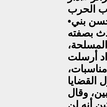
•كشف الرئيس أبو الحسن بني
دث بصفته
 المسلحة،
اد أرسلت
مناسبات،
 القضايا
ين، وقال
ين أنه لن