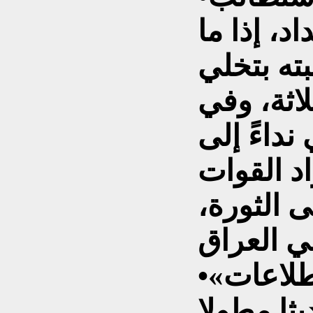
د، إذا ما
ته بتخلي
لاثة، وفي
داءً إلى
د القوات
 الثورة،
•نشـرت صحيفة «إطلاعات»
ة في 19/6/1979 حديثا مطولا