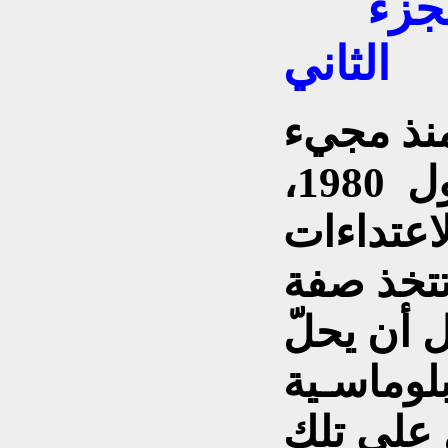
نحن نعانق السماء – الجزء
الثاني
نذ مجيء
«الخميني» ولغاية أيلول 1980،
اعتداءات
تتخذ صفة
 أن يحلّ
لوماسـية
ل على تلك