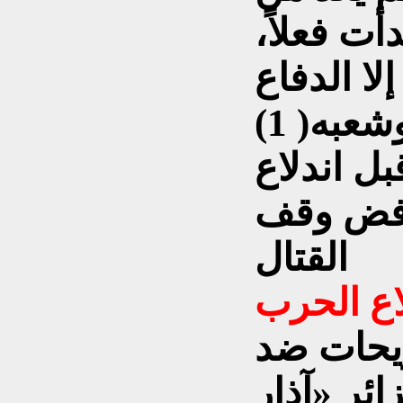
ت فعلاً،
لا الدفاع
ل اندلاع
رفض وقف
القتال
اع الحرب
ريحات ضد
ائر «آذار