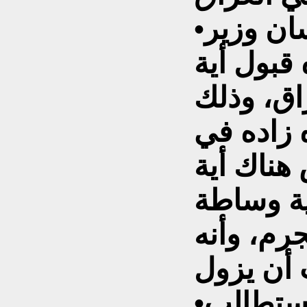
•رفضت إيران على لسان وزير
قبول أية
اق، وذلك
زاده في
هناك أية
أية وساطة
جرم، وأنه
•ذكر الخميني أن إيران ستطالب