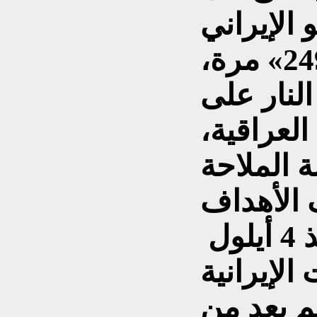
 الإيراني
بخرق الأجواء العراقية «249» مرة،
لنار على
العراقية،
 الملاحة
الأهداف
المدنية؛ «244» حادثاً منذ 4 أيلول
 الإيرانية
م يعد من