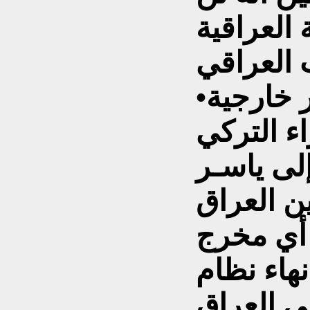
العراقية
•رفض قطب زاده وزير خارجية
ء التركي
إلى ياسـر
ن العراق
 أي مخرج
هاء نظام