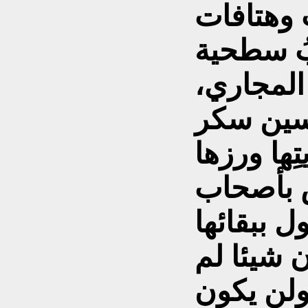
ٌ وهتافات
بُ سطحية
المجاري،
حسين سكر
تِها ورزها
س بأصحاب
ل ببقائها
 شيئا لم