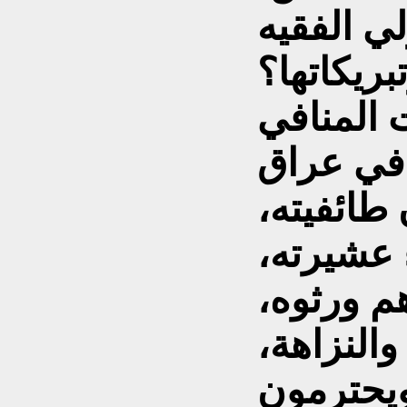
ي الفقيه
 المنافي
 في عراق
ائفيته،
 عشيرته،
م ورثوه،
النزاهة،
ويحترمون