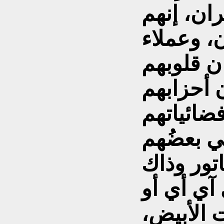
ان، إنهم
 وعملاء
ن قلوبهم
ن أحزابهم
ضائياتهم
ي بعضُهم
تور وذاك
 آي أي أو
ت الأبيض،