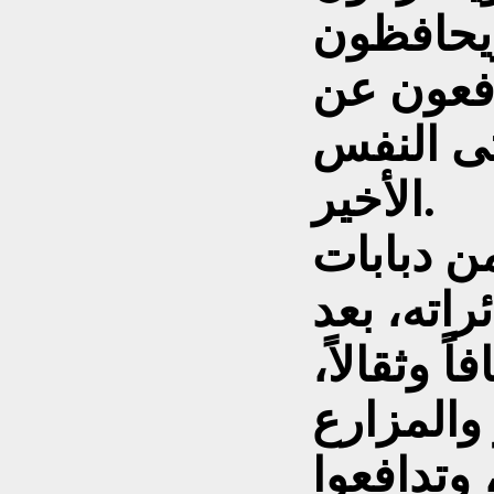
ويحافظون
فعون عن
تى النفس
الأخير.
ن دبابات
اته، بعد
 وثقالاً،
 والمزارع
وتدافعوا