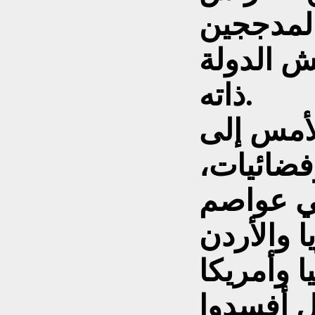
المدججين
ش الدولة
ذاته.
لأمس إلى
ضائيات،
ي عواصم
ا والأردن
ل أفسدوا