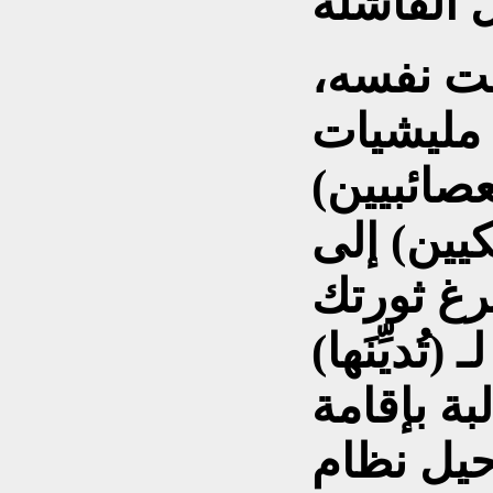
قت نفسه،
مليشيات
عصائبيين)
كيين) إلى
غ ثورتك
(تُديِّنَها)
بة بإقامة
رحيل نظام