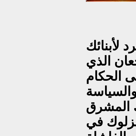
د لأبنائك
عان الذي
ى الحكام
والسياسة
ك المشرق
نزلوك في