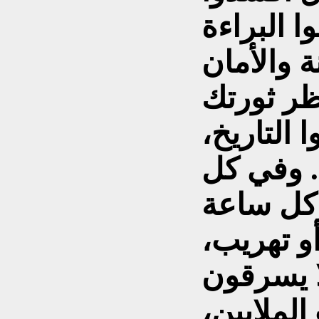
ا البراءة
حن ننتظر ثورتك
 التاريخ،
 وفي كل
كل ساعة
و تهريب،
ا يسرقون
الملايين،