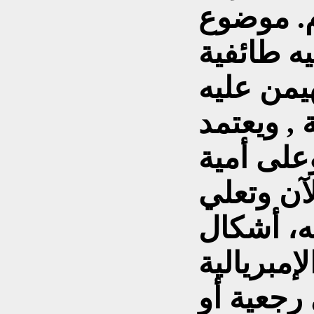
م. موضوع
ه طائفية
يمن عليه
 , ويعتمد
على أمية
لآن وتعلي
ه، أشكال
إمبريالية
رجعية أو