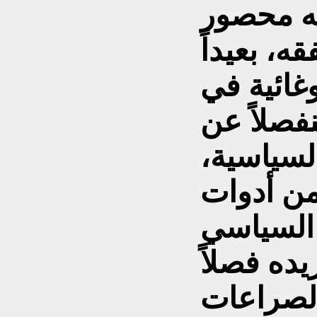
نه محصور
، بعيداً
غائية في
فصلاً عن
لسياسية،
من أدوات
السياسي
يده فصلاً
 الصراعات