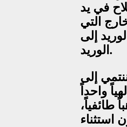
اح في يد
ارج التي
الوريد إلى
الوريد.
ننتمي إلى
هياً واحداً
 طائفياً،
 استثناء