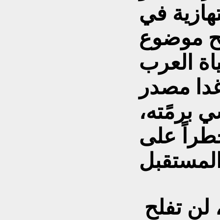
تهازية في
بح موضوع
اة العرب
غدا مصدر
 برمًته،
طراً على
 لن تفلح