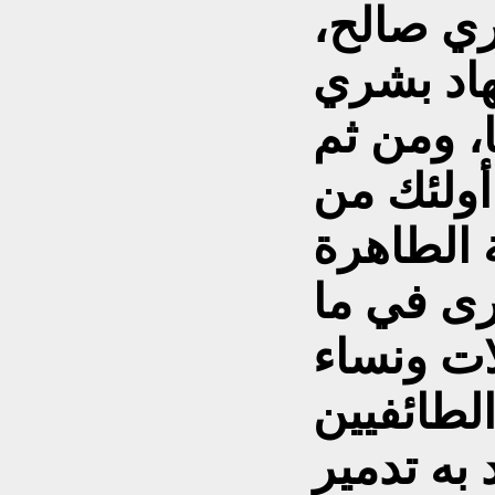
شري صالح،
تهاد بشري
ا، ومن ثم
أولئك من
 الطاهرة
نرى في ما
ات ونساء
الطائفيين
به تدمير