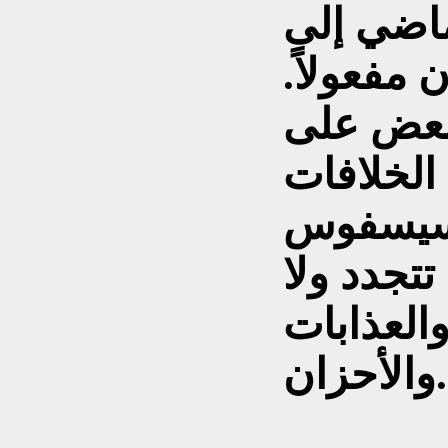
ماضي إلى
 مفعولاً.
لبعض على
الخلافات
ة سيسفوس
تتجدد ولا
 والعذابات
والأحزان.