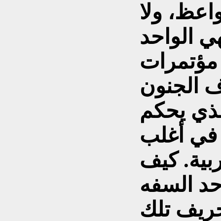
واعظ، ولا
هي الواحد
ا مؤتمرات
ف الجنون
لذي يحكم
 في أغلب
بية. كيف
حد السفه
حريف تلك