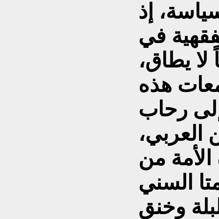
ياسة، إذ
فقهية في
لا يطاق،
معات هذه
 إلى رحاب
 العربي،
الأمة من
تا السني
بلة وخنق