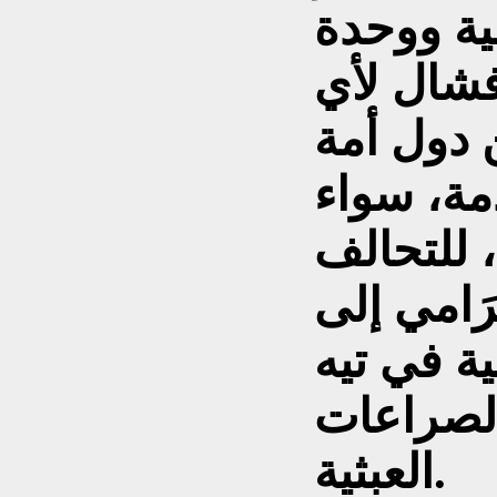
بية ووحدة
فشال لأي
 دول أمة
مة، سواء
 للتحالف
رَامي إلى
ية في تيه
الصراعات
العبثية.