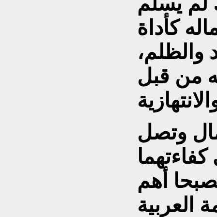
 لم يسلم
له كأداة
 والظلم،
ه من قبل
مال وتصل
 كفاءتهما
صبحا أهم
ة العربية