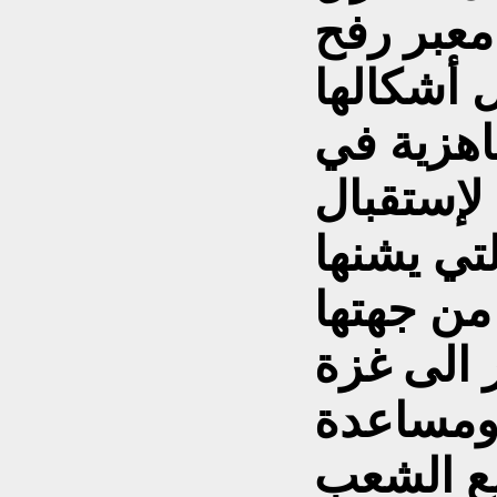
 معبر رفح
 أشكالها
اهزية في
إستقبال
تي يشنها
من جهتها
 الى غزة
 ومساعدة
مع الشعب