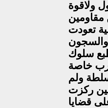
 ولاقوة
 مقاومين
ية تعودت
بع سلوك
عرب خاصة
سلطة ولم
حين ركزت
لى قضايا