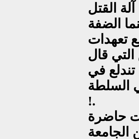
لة القتل
نما الضفة
ع تعهدات
التي قال
 تندلع في
ي السلطة
!.
نت حاضرة
 الجامعة