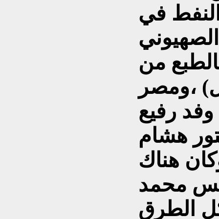
النفط في
الصهيوني
لطبع من
ل) ،ومصر
فد رفيع
تور هشام
كان هناك
يس محمد
كل الطرق