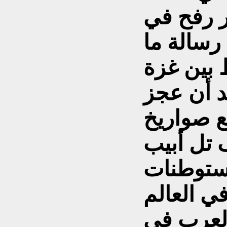
ر رفح في
 رسالة ما
 بين غزة
د أن عجز
ع صواريخ
تل أبيب
ستوطنات
ي العالم
لعرب في