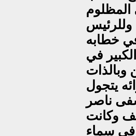
وللرئيس
في خطابه
لكبير في
وبالذات
ه يتجول
فى ناصر
ف وكانت
في سماء