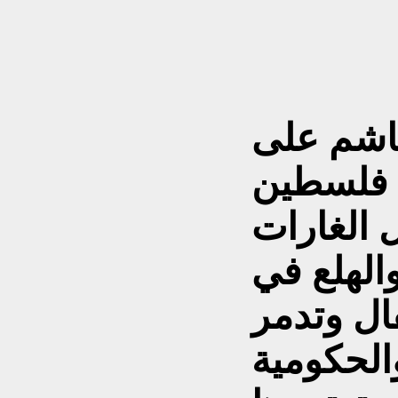
غاشم على
 فلسطين
ل الغارات
الهلع في
ال وتدمر
والحكومية