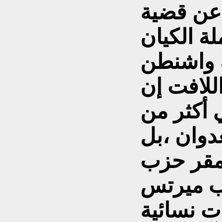
 عن قضية
ة الكيان
ه واشنطن
للافت إن
أكثر من
عدوان ،بل
 مقر حزب
ب ميرتس
ت نسائية