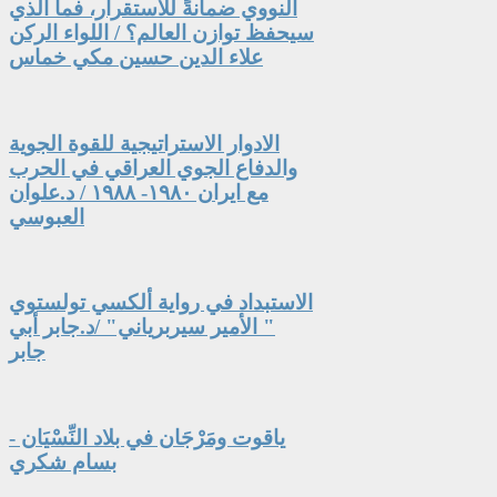
النووي ضمانةً للاستقرار، فما الذي
سيحفظ توازن العالم؟ / اللواء الركن
علاء الدين حسين مكي خماس
الادوار الاستراتيجية للقوة الجوية
والدفاع الجوي العراقي في الحرب
مع ايران ١٩٨٠- ١٩٨٨ / د.علوان
العبوسي
الاستبداد في رواية ألكسي تولستوي
" الأمير سيربرياني" /د.جابر أبي
جابر
ياقوت ومَرْجَان في بلاد النِّسْيَان -
بسام شكري