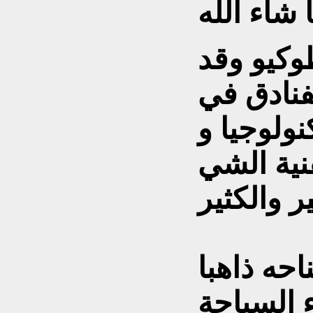
وكيو وقد
فنادق في
نولوجيا و
نية الشي
حه ذاهبا
ء السباحة