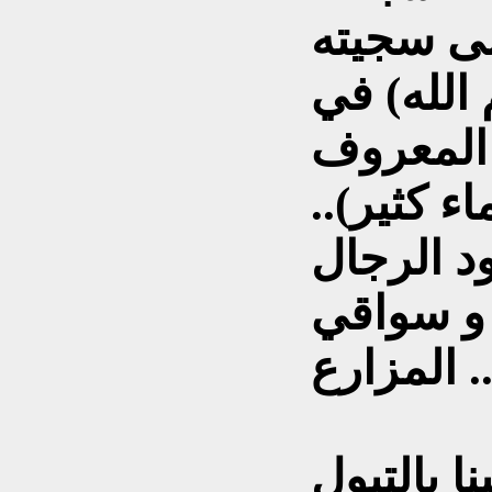
لى سجيته
 الله) في
 المعروف
ء كثير)..
د الرجال
و سواقي
لمزارع ..
ا بالتبول