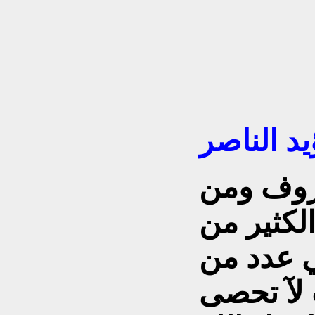
يد الناصر
روف ومن
الكثير من
 عدد من
 لآ تحصى