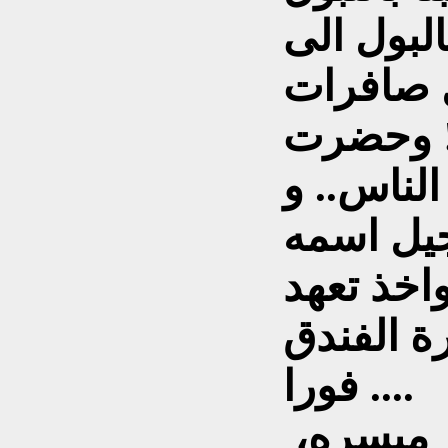
البول الى
ل صافرات
!! وحضرت
الناس.. و
جيل اسمه
اخذ تعهد
ة الفندق
فورا ....
 ميسره،