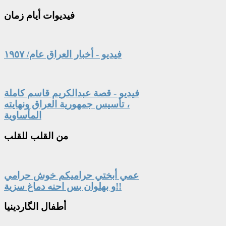
فيديوات
أيام زمان
فيديو - أخبار العراق عام/ ١٩٥٧
فيديو - قصة عبدالكريم قاسم كاملة
، تأسيس جمهورية العراق ونهايته
المأساوية
من
القلب للقلب
عمي أبختي حراميكم خوش حرامي
و بهلوان بس احنه دماغ سزية!!
أطفال
الگاردينيا