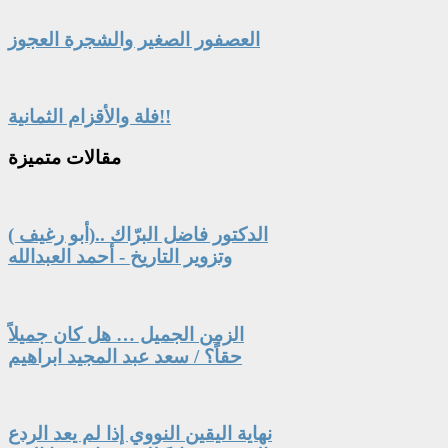
العصفور الصغير والشجرة العجوز
فلة والأقزام الثمانية!!
مقالات
متميزة
الدكتور فاضل البرّاك ..(أبو رغيف )
وتزوير التاريخ - أحمد العبدالله
الزمن الجميل … هل كان جميلاً
حقاً؟ / سعد عبد المجيد ابراهيم
نهاية اليقين النووي إذا لم يعد الردع