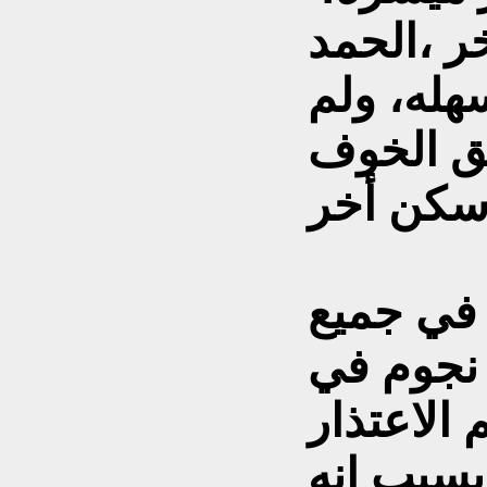
ر ،الحمد
هله، ولم
 الخوف
في جميع
لفنادق الـ 5 و الـ 4 والـ 3 نجوم في
الاعتذار
بسبب انه