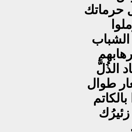
ل حرماتك
لوا
 الشباب
رهابهم
وفسادهم فطوعوك لتعتاد الذُلَّ
عار طوال
الكاتم
زئيرُك