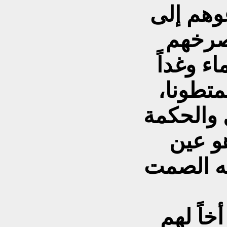
وهم إلى
تصرخهم
ء وغداً
متطونا،
فصرخ بهم لربما زئيرنا هو عين
نه الصمت
خاً لهم