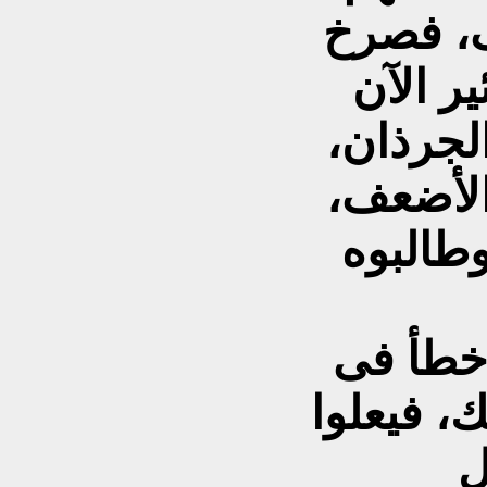
، فصرخ
ر الآن
لجرذان،
الأضعف،
وطالبوه
 أخطأ فى
 فيعلوا
ل