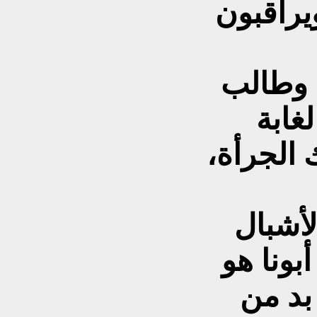
يراقبون
 وطالب
لغابة
 الجرأة،
أشبال
بونا هو
 بد من