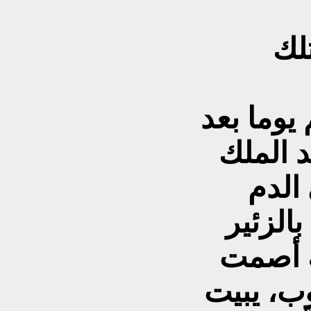
تلك
يوما بعد
 الملك
الدم
الزئير
ه أصمت
وب، يبيت