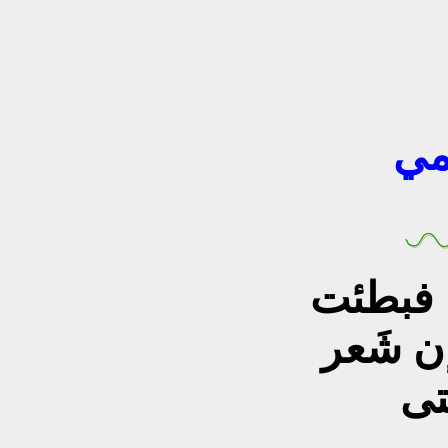
مي
 فبطئت
ن شَعر
تى