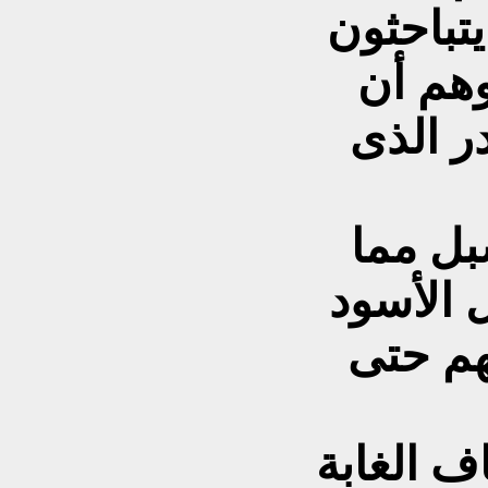
تباحثون
هم أن
ر الذى
بل مما
 الأسود
هم حتى
 الغابة