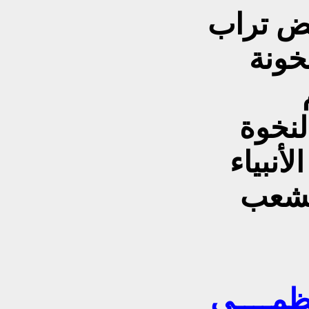
ض تراب
خونة
من عرينك عراق العزة والنخوة
أنبياء
الشعب
أعظمــــي