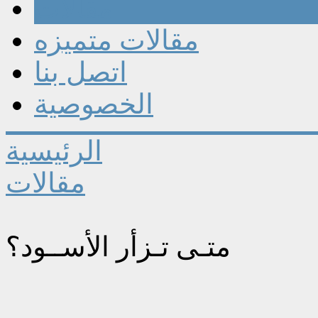
مقالات
مقالات متميزه
اتصل بنا
الخصوصية
الرئيسية
مقالات
متـى تـزأر الأســود؟