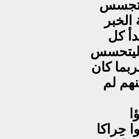
يتجسس
الخبر
أ كل
 ليتحسس
بما كان
هم لم
ا
ا حِراكا