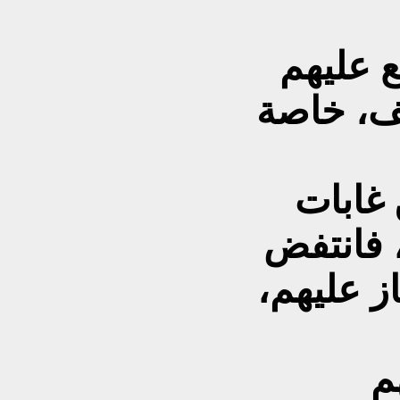
 عليهم
قف، خاصة
 غابات
 فانتفض
از عليهم،
م