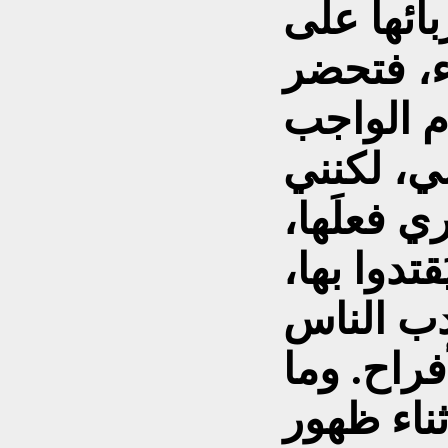
ائها على
ء، فتحضر
م الواجب
، لكنني
ي فعلَها،
تدوا بها،
دب الناس
فراح. وما
ثناء ظهور