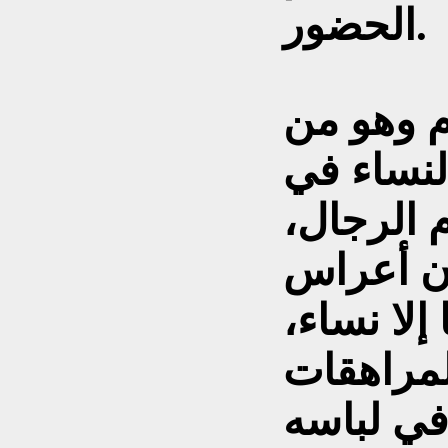
الحضور.
ام وهو من
النساء في
 الرجال،
إن أعراس
إلا نساء،
مراهقات
في لباسه