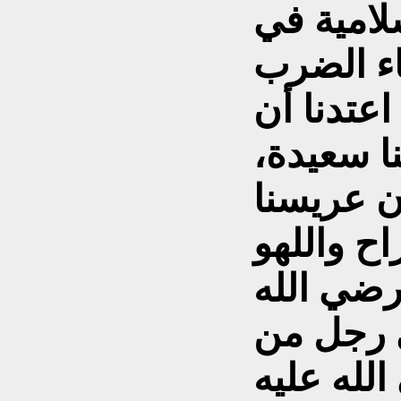
لامية في
ء الضرب
عتدنا أن
نا سعيدة،
ن عريسنا
ح واللهو
رضي الله
لى رجل من
الله عليه