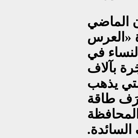
ن الماضي
ة «العرس
لنساء في
رة بآلاف
التي يذهب
رَف طاقة
المحافظة
السائدة.