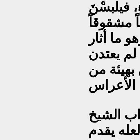
 فيلبسْنَ
اً مشقوقاً
و ما أثار
لم يعتدن
بهيئة من
ب الشيخ
عله يقدم