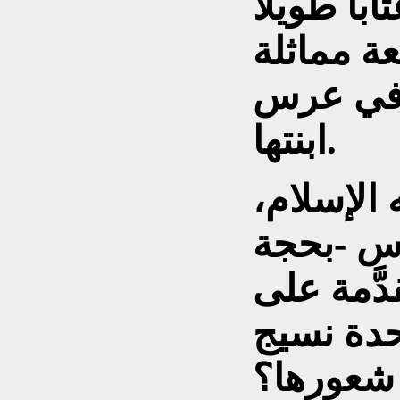
باً طويلاً
عة مماثلة
ا في عرس
ابنتها.
الإسلام،
رس -بحجة
َّمة على
دة نسيج