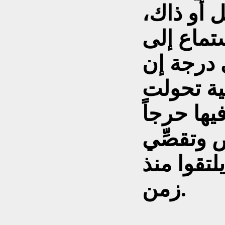
 أو ذاك،
تماع إلى
ى درجة إن
لية تحولت
يها حرجاً
 وتقصِّي
لتقوا منذ
زمن.