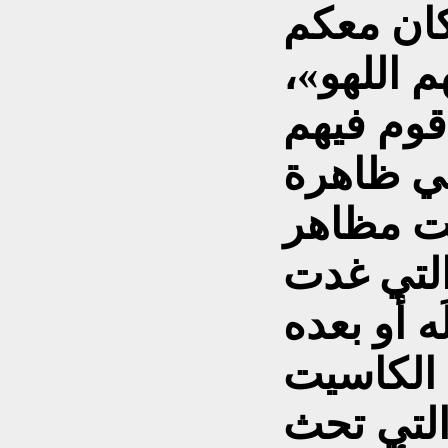
كان معكم
م اللهو»،
قوم فيهم
ي ظاهرة
ّت مظاهر
التي غدت
َه أو بعده
 الكاسيت
التي تحث