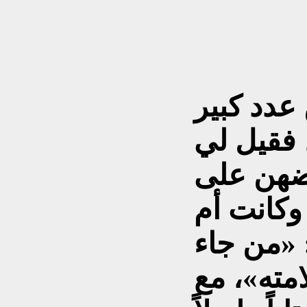
عدد كبير
 فقيل لي
ضهن على
وكانت أم
 «من جاء
مته»، مع