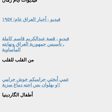
فيديوات
أيام زمان
فيديو - أخبار العراق عام/ ١٩٥٧
فيديو - قصة عبدالكريم قاسم كاملة
، تأسيس جمهورية العراق ونهايته
المأساوية
من
القلب للقلب
عمي أبختي حراميكم خوش حرامي
و بهلوان بس احنه دماغ سزية!!
أطفال
الگاردينيا