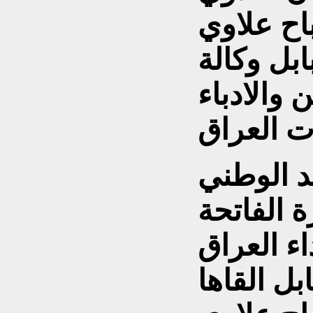
اح علاوي
ل وكالة
والادباء
يد الوطني
ة الفاتحة
ء العراق
ل القاها