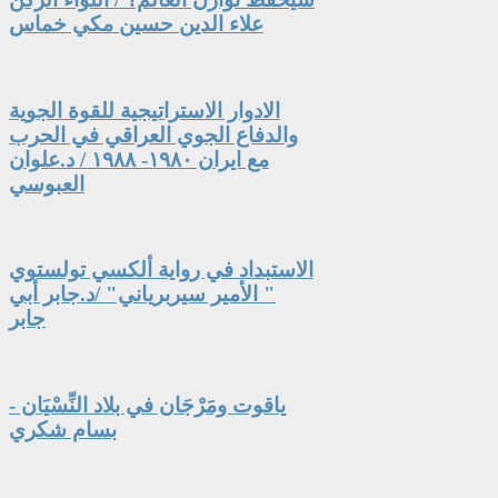
علاء الدين حسين مكي خماس
الادوار الاستراتيجية للقوة الجوية
والدفاع الجوي العراقي في الحرب
مع ايران ١٩٨٠- ١٩٨٨ / د.علوان
العبوسي
الاستبداد في رواية ألكسي تولستوي
" الأمير سيربرياني" /د.جابر أبي
جابر
ياقوت ومَرْجَان في بلاد النِّسْيَان -
بسام شكري