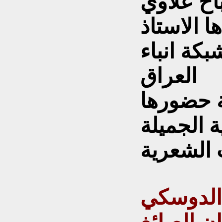
اح علاوي
ا الاستاذ
كة انباء
العراق
ة حضورها
 الجميلة
الدوسكي