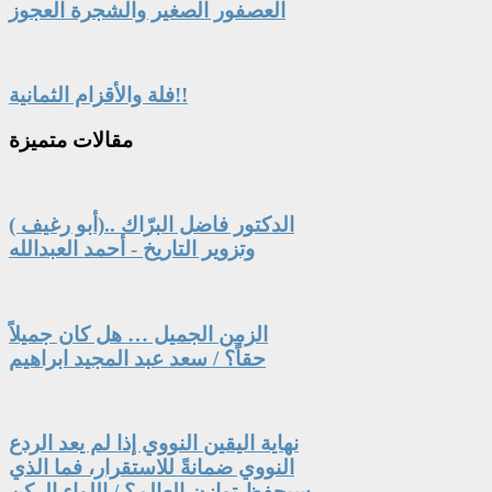
العصفور الصغير والشجرة العجوز
فلة والأقزام الثمانية!!
مقالات
متميزة
الدكتور فاضل البرّاك ..(أبو رغيف )
وتزوير التاريخ - أحمد العبدالله
الزمن الجميل … هل كان جميلاً
حقاً؟ / سعد عبد المجيد ابراهيم
نهاية اليقين النووي إذا لم يعد الردع
النووي ضمانةً للاستقرار، فما الذي
سيحفظ توازن العالم؟ / اللواء الركن