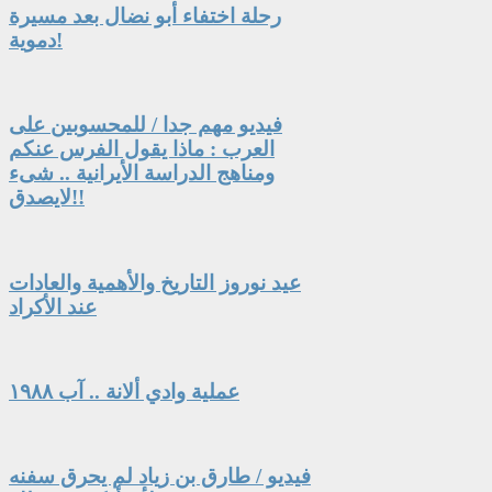
رحلة اختفاء أبو نضال بعد مسيرة
دموية!
فيديو مهم جدا / للمحسوبين على
العرب : ماذا يقول الفرس عنكم
ومناهج الدراسة الأيرانية .. شىء
لايصدق!!
عيد نوروز التاريخ والأهمية والعادات
عند الأكراد
عملية وادي ألانة .. آب ١٩٨٨
فيديو / طارق بن زياد لم يحرق سفنه