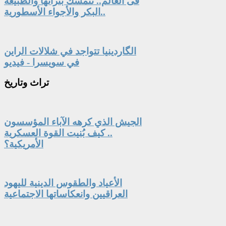
فى العالم.. تتمسك بتراثها والطبيعة
البكر والأجواء الأسطورية..
الگاردينيا تتواجد في شلالات الراين
في سويسرا - فيديو
تراث
وتاريخ
الجيش الذي كرهه الآباء المؤسسون
.. كيف بُنيت القوة العسكرية
الأمريكية؟
الأعياد والطقوس الدينية لليهود
العراقيين وانعكاساتها الاجتماعية