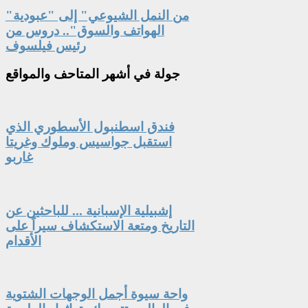
"من النمل الشيوعي" إلى "عبودية
الهواتف والسوق".. دروس من
رئيس فيلسوف
جولة
في أشهر المتاحف والمواقع
فندق اسطنبول الأسطوري الذي
استقبل جواسيس وملوك وغريتا
غاربو
إشبيلية الإسبانية ... للباحثين عن
التاريخ ومتعة الاستكشاف سيراً على
الأقدام
واحة سيوة أجمل الوجهات الشتوية