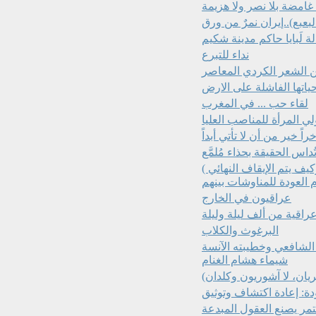
امضة بلا نصر ولا هزيمة
ة لَبايا حاكم مدينة شكيم
نداء للتبرع
 الشعر الكردي المعاصر
تها الفاشلة على الارض
لقاء حب ... في المغرب
لي المرأة للمناصب العليا
راً خير من أن لا تأتي أبداً
ُداس الحقيقة بحذاء مُلمَّع
( ان ما نسمع من المنتصر في الحرب الاسرائلية - الإيرانية وكيف يتم الإيقاف النهائي
عراقيون في الخارج
راقية من ألف ليلة وليلة
البرغوث والكلاب
 الشافعي وخطيبته الآنسة
شيماء هشام الغنام
يان، لا آشوريون وكلدان)
دة: إعادة اكتشاف وتوثيق
تمر يصنع العقول المبدعة