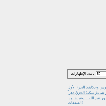
عدد الإظهارات:
س وحكايته: الجزء الأول
شاعرٌ سكنهُ الحزنُ دهراً
ور عبد الله… وغيرها من
الصفقات!