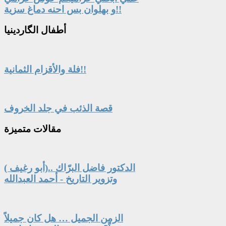
و بهلوان بس احنه دماغ سزية!!
أطفال
الگاردينيا
فلة والأقزام الثمانية!!
قصة الذئب في جلد الخروف
مقالات
متميزة
الدكتور فاضل البرّاك ..(أبو رغيف )
وتزوير التاريخ - أحمد العبدالله
الزمن الجميل … هل كان جميلاً