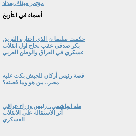
مؤتمر ميثاق بغداد
أسماء
في التأريخ
حكمت سليما ن الذي اختاره الفريق
بكر صدقي عقب نجاح اول انقلاب
عسكري في العراق والوطن العربي
قصة رئيس أركان للجيش بكت عليه
مصر.. من هو وما قصته؟
طه الهاشمي.. رئيس وزراء عراقي
آثر الاستقالة على الانقلاب
العسكري