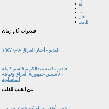
41
42
43
التالي
النهاية
فيديوات
أيام زمان
فيديو - أخبار العراق عام/ ١٩٥٧
فيديو - قصة عبدالكريم قاسم كاملة
، تأسيس جمهورية العراق ونهايته
المأساوية
من
القلب للقلب
عمي أبختي حراميكم خوش حرامي