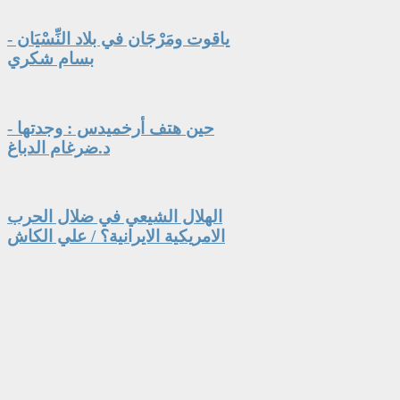
ياقوت ومَرْجَان في بلاد النِّسْيَان -
بسام شكري
حين هتف أرخميدس : وجدتها -
د.ضرغام الدباغ
الهلال الشيعي في ضلال الحرب
الامريكية الايرانية؟ / علي الكاش