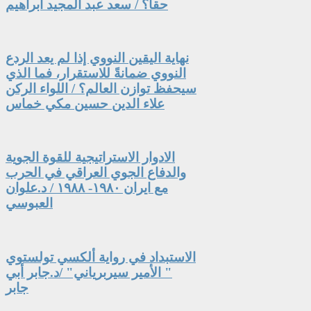
حقاً؟ / سعد عبد المجيد ابراهيم
نهاية اليقين النووي إذا لم يعد الردع
النووي ضمانةً للاستقرار، فما الذي
سيحفظ توازن العالم؟ / اللواء الركن
علاء الدين حسين مكي خماس
الادوار الاستراتيجية للقوة الجوية
والدفاع الجوي العراقي في الحرب
مع ايران ١٩٨٠- ١٩٨٨ / د.علوان
العبوسي
الاستبداد في رواية ألكسي تولستوي
" الأمير سيربرياني" /د.جابر أبي
جابر