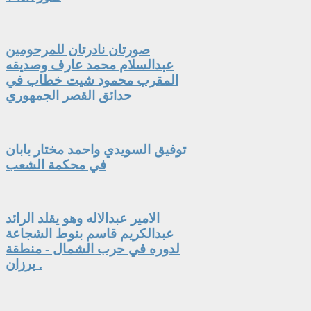
صورتان نادرتان للمرحومين
عبدالسلام محمد عارف وصديقه
المقرب محمود شيت خطاب في
حدائق القصر الجمهوري
توفيق السويدي واحمد مختار بابان
في محكمة الشعب
الامير عبدالاله وهو يقلد الرائد
عبدالكريم قاسم بنوط الشجاعة
لدوره في حرب الشمال - منطقة
برزان .