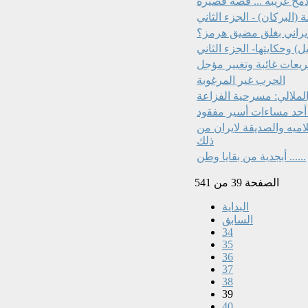
امح غريبة ... قصة قصيرة
(البركان) - الجزء الثاني
إيراني بغلق مضيق هرمز؟
 وحكايتها- الجزء الثاني
يعات غائبة وتغيير مؤجل
الحرب غير المرغوبة
لملالي: مسرحية الفزاعة
أحد مساءات أسير مفقود
اميه والصديقة لايران من
ذلك
أبجدية من بقايا وطن ......
الصفحة 39 من 541
البداية
السابق
34
35
36
37
38
39
40