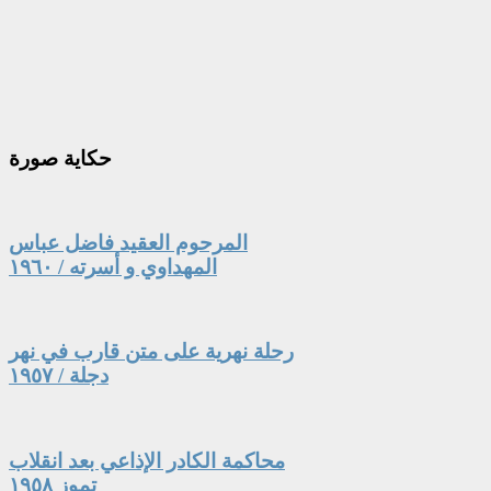
حكاية
صورة
المرحوم العقيد فاضل عباس
المهداوي و أسرته / ١٩٦٠
رحلة نهرية على متن قارب في نهر
دجلة / ١٩٥٧
محاكمة الكادر الإذاعي بعد انقلاب
تموز ١٩٥٨