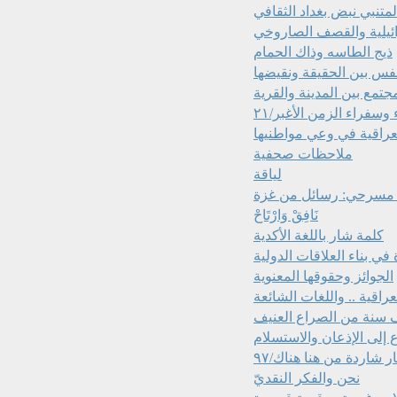
متنبي نبض بغداد الثقافي
ائيلية والقصف الصاروخي
ذيج الطاسه وذاك الحمام
جتمع بين المدينة والقرية
وسفراء الزمن الأغبر/٢١
لعراقية في وعي مواطنيها
ملاحظات صحفية
لياقة
مسرحي: رسائل من غزة
نَافِقْ وَارْتَاحْ
كلمة شار باللغة الأكدية
الجوائز وحقوقها المعنوية
راقية .. واللغات الشائعة
ف سنة من الصراع العنيف
 إلى الإذعان والاستسلام
ر شاردة من هنا هناك/٩٧
نحن والفكر النقديّ