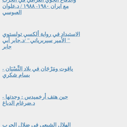
مع ايران ١٩٨٠- ١٩٨٨ / د.علوان
العبوسي
الاستبداد في رواية ألكسي تولستوي
" الأمير سيربرياني" /د.جابر أبي
جابر
ياقوت ومَرْجَان في بلاد النِّسْيَان -
بسام شكري
حين هتف أرخميدس : وجدتها -
د.ضرغام الدباغ
الهلال الشيعي في ضلال الحرب