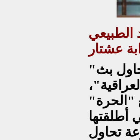
 الطبيعي
بة عشتار
"بـ'صنع في العراق' نحاول بث
لعراقية"،
 "الحرة"
 أطلقتها
ة تحاول