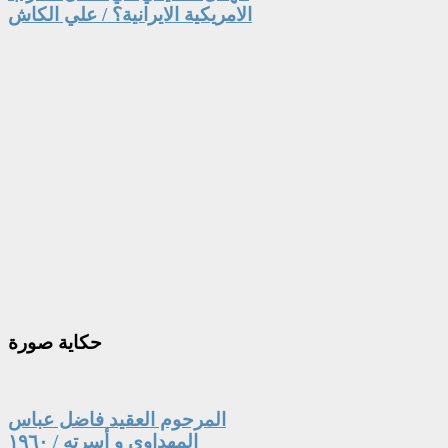
الامريكية الايرانية؟ / علي الكاش
حكاية
صورة
المرحوم العقيد فاضل عباس
المهداوي و أسرته / ١٩٦٠