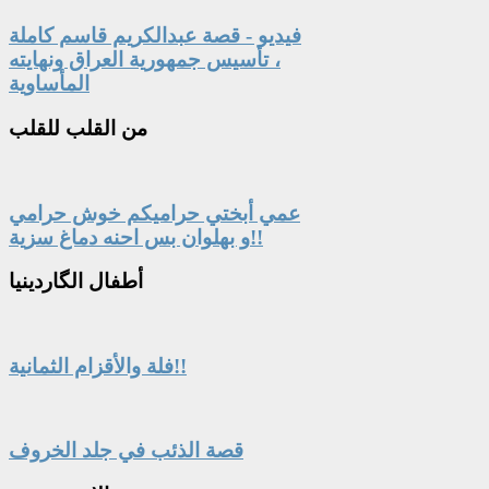
فيديو - قصة عبدالكريم قاسم كاملة
، تأسيس جمهورية العراق ونهايته
المأساوية
من
القلب للقلب
عمي أبختي حراميكم خوش حرامي
و بهلوان بس احنه دماغ سزية!!
أطفال
الگاردينيا
فلة والأقزام الثمانية!!
قصة الذئب في جلد الخروف