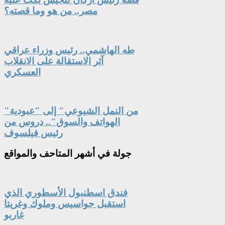
مصر.. من هو وما قصته؟
طه الهاشمي.. رئيس وزراء عراقي
آثر الاستقالة على الانقلاب
العسكري
"من النمل الشيوعي" إلى "عبودية
الهواتف والسوق".. دروس من
رئيس فيلسوف
جولة
في أشهر المتاحف والمواقع
فندق اسطنبول الأسطوري الذي
استقبل جواسيس وملوك وغريتا
غاربو