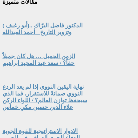
مقالات
متميزة
الدكتور فاضل البرّاك ..(أبو رغيف )
وتزوير التاريخ - أحمد العبدالله
الزمن الجميل … هل كان جميلاً
حقاً؟ / سعد عبد المجيد ابراهيم
نهاية اليقين النووي إذا لم يعد الردع
النووي ضمانةً للاستقرار، فما الذي
سيحفظ توازن العالم؟ / اللواء الركن
علاء الدين حسين مكي خماس
الادوار الاستراتيجية للقوة الجوية
والدفاع الجوي العراقي في الحرب