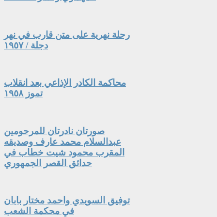
رحلة نهرية على متن قارب في نهر
دجلة / ١٩٥٧
محاكمة الكادر الإذاعي بعد انقلاب
تموز ١٩٥٨
صورتان نادرتان للمرحومين
عبدالسلام محمد عارف وصديقه
المقرب محمود شيت خطاب في
حدائق القصر الجمهوري
توفيق السويدي واحمد مختار بابان
في محكمة الشعب