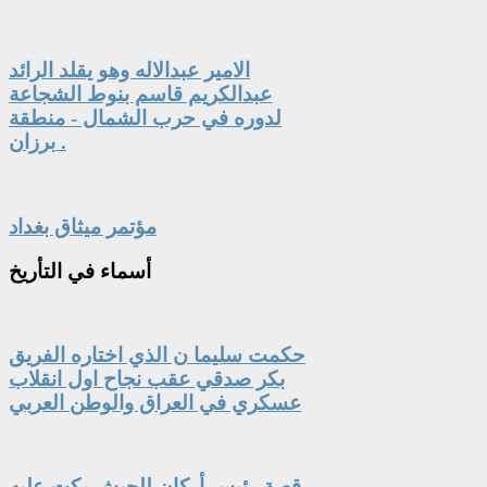
الامير عبدالاله وهو يقلد الرائد
عبدالكريم قاسم بنوط الشجاعة
لدوره في حرب الشمال - منطقة
برزان .
مؤتمر ميثاق بغداد
أسماء
في التأريخ
حكمت سليما ن الذي اختاره الفريق
بكر صدقي عقب نجاح اول انقلاب
عسكري في العراق والوطن العربي
قصة رئيس أركان للجيش بكت عليه