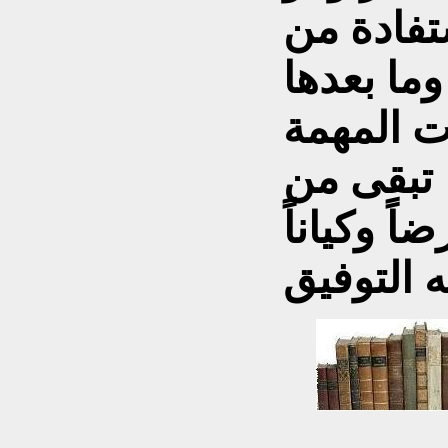
تفادة من
ب احتلال العراق 2003 وما بعدها
ت المهمة
 تبقى من
اً وكياناً