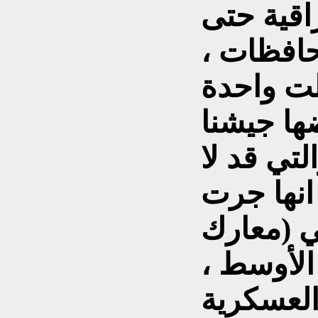
راقية حتى
حافظات ،
لت واحدة
ها جيشنا
تي قد لا
انها جرت
ي (معارك
الأوسط ،
العسكرية