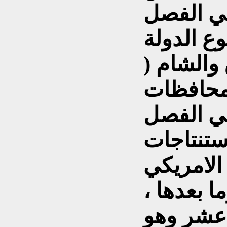
في الفصل
ع الدولة
 والشام (
لمحافظات
في الفصل
تنتاجات
الامريكي
اني للعراق 2003 وما بعدها ،
عشر وهو