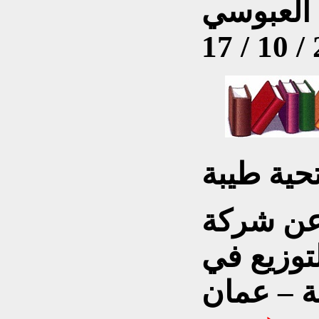
لعبوسي
17 / 10 /
حية طيبة
عن شركة
لتوزيع في
ية – عمان