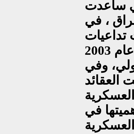
تي ساعدت
عراق ، في
 تداعيات
الغزو الأمريكي البريطاني عام 2003
ولي، وفي
 العقائد
العسكرية
هميتها في
العسكرية