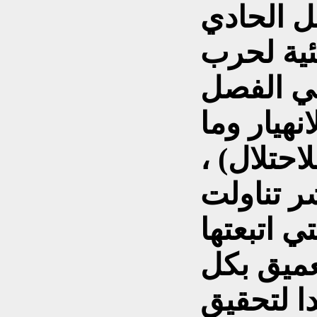
ل الحادي
يئية لحرب
19- 2003) ، في الفصل
نهيار وما
احتلال) ،
ر تناولت
ي اتبعتها
عميق بكل
ا لتحقيق