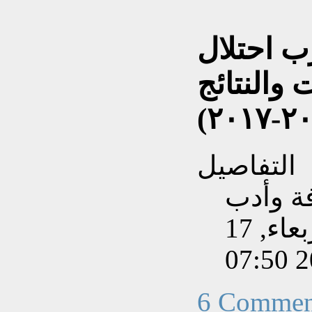
ب احتلال
 والنتائج
٢٠٠٣
التفاصيل
فة وأدب
تم إنشاءه بتاريخ الأربعاء, 17
6 Commen