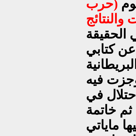
وم
(حرب
 والنتائج
الحقيقة
عن كتابي
لبريطانية
اق 2003)، اوجزت فيه
احتلال في
ثم خاتمة