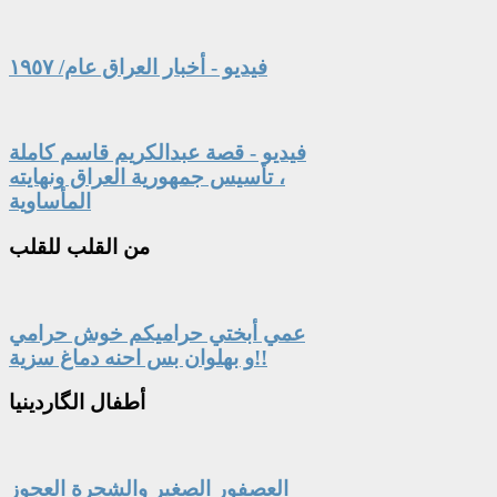
فيديو - أخبار العراق عام/ ١٩٥٧
فيديو - قصة عبدالكريم قاسم كاملة
، تأسيس جمهورية العراق ونهايته
المأساوية
من
القلب للقلب
عمي أبختي حراميكم خوش حرامي
و بهلوان بس احنه دماغ سزية!!
أطفال
الگاردينيا
العصفور الصغير والشجرة العجوز