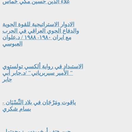
علاء الدين حسين مكي خماس
الادوار الاستراتيجية للقوة الجوية
والدفاع الجوي العراقي في الحرب
مع ايران ١٩٨٠- ١٩٨٨ / د.علوان
العبوسي
الاستبداد في رواية ألكسي تولستوي
" الأمير سيربرياني" /د.جابر أبي
جابر
ياقوت ومَرْجَان في بلاد النِّسْيَان -
بسام شكري
حين هتف أرخميدس : وجدتها -