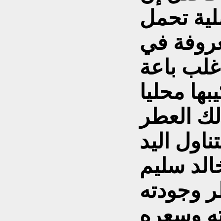
ية تحمل
عروفة في
غلب باعة
بها محليا
لك العطر
الد سليم
طر وجودته
ته وسعره