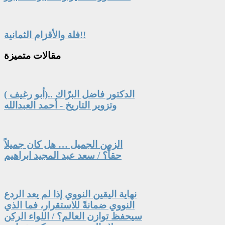
فلة والأقزام الثمانية!!
مقالات
متميزة
الدكتور فاضل البرّاك ..(أبو رغيف )
وتزوير التاريخ - أحمد العبدالله
الزمن الجميل … هل كان جميلاً
حقاً؟ / سعد عبد المجيد ابراهيم
نهاية اليقين النووي إذا لم يعد الردع
النووي ضمانةً للاستقرار، فما الذي
سيحفظ توازن العالم؟ / اللواء الركن