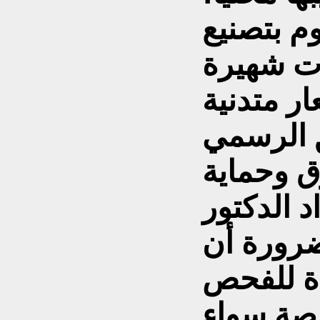
م بتصنيع
ات شهيرة
ق الرسمي
 وحماية
 الدكتور
ضرورة أن
ة للفحص
صصة سواء