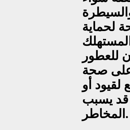
والسيطرة
حة لحماية
أن للعطور
على صحة
 لقيود أو
 قد يسبب
المخاطر.