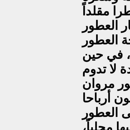
ا مقلداً
ر العطور
حة العطور
، في حين
ور مروان
ن أرباحا
ى العطور
ا محلياً،