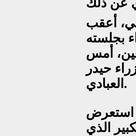
مي، أعقب
ء بجلسته
بعين، أمس
زراء حيدر
العبادي.
ي استعرض
كبير الذي