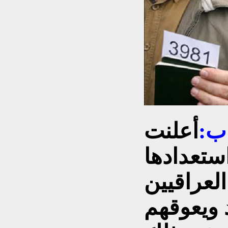
اب:
أعلنت
ستعدادها
لعراقيين
د ويعوقهم