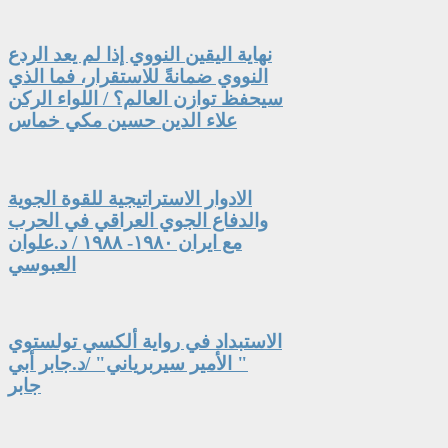
نهاية اليقين النووي إذا لم يعد الردع
النووي ضمانةً للاستقرار، فما الذي
سيحفظ توازن العالم؟ / اللواء الركن
علاء الدين حسين مكي خماس
الادوار الاستراتيجية للقوة الجوية
والدفاع الجوي العراقي في الحرب
مع ايران ١٩٨٠- ١٩٨٨ / د.علوان
العبوسي
الاستبداد في رواية ألكسي تولستوي
" الأمير سيربرياني" /د.جابر أبي
جابر