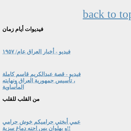
back to to
فيديوات
أيام زمان
فيديو - أخبار العراق عام/ ١٩٥٧
فيديو - قصة عبدالكريم قاسم كاملة
، تأسيس جمهورية العراق ونهايته
المأساوية
من
القلب للقلب
عمي أبختي حراميكم خوش حرامي
و بهلوان بس احنه دماغ سزية!!