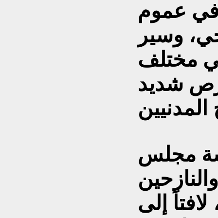
 في عموم
جي، وسير
في مختلف
رص شديد
قشة مجلس
والنازحين
افتاً إلى