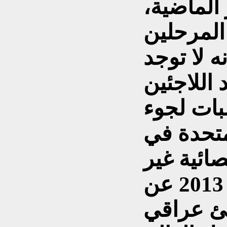
هر الماضية،
المرحلين
ه لا توجد
 اللاجئين
بات لجوء
متحدة في
صائية غير
رسمية ظهرت في العام 2013 عن
جئ عراقي