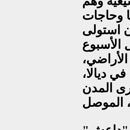
يعية وهم
 وحاجات
ن استولى
الأسبوع
الأراضي،
في ديالا،
رى المدن