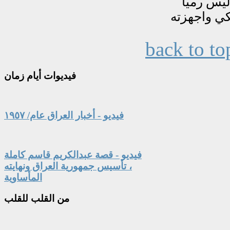
back to to
فيديوات
أيام زمان
فيديو - أخبار العراق عام/ ١٩٥٧
فيديو - قصة عبدالكريم قاسم كاملة
، تأسيس جمهورية العراق ونهايته
المأساوية
من
القلب للقلب