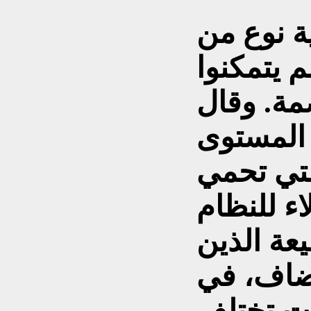
ية نوع من
 يتمكنوا
مة. وقال
المستوى
لتي تحمي
اء للنظام
عة الذين
أضاف، في
ات تختلف