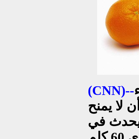
(CNN)--
ن لا يمنح
 يحدث في
بعقوبة فهي لا تبعد سوى 60 كلم