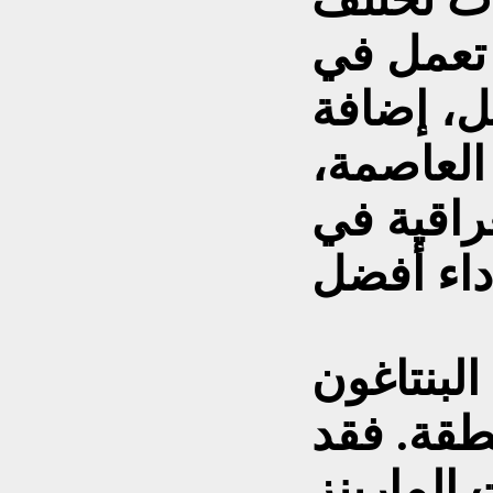
 تعمل في
ل، إضافة
العاصمة،
راقية في
لبنتاغون
طقة. فقد
المارينز