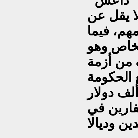
 "داعش"
لا يقل عن
ومهم، فيما
شخاص وهو
 من أزمة
ع الحكومة
ى تخصيص 850 ألف دولار
ارين في