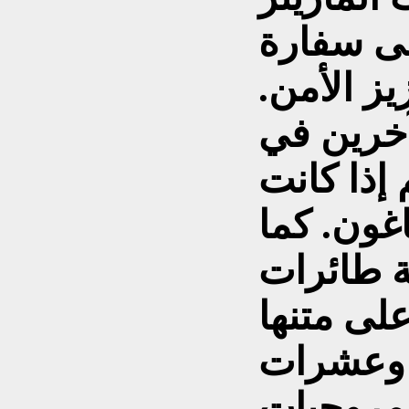
لى سفارة
ز الأمن.
 يوجد نحو 100 آخرين في
 إذا كانت
اغون. كما
ة طائرات
لى متنها
نز وعشرات