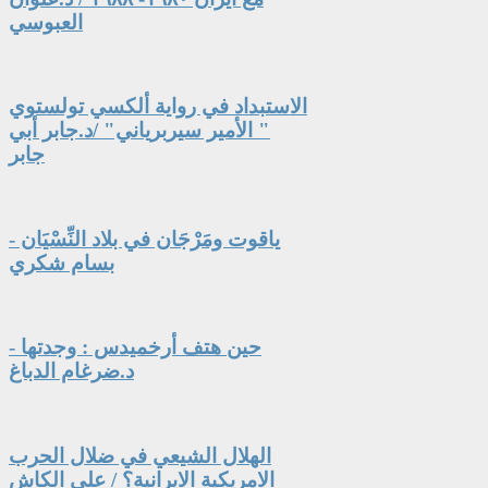
العبوسي
الاستبداد في رواية ألكسي تولستوي
" الأمير سيربرياني" /د.جابر أبي
جابر
ياقوت ومَرْجَان في بلاد النِّسْيَان -
بسام شكري
حين هتف أرخميدس : وجدتها -
د.ضرغام الدباغ
الهلال الشيعي في ضلال الحرب
الامريكية الايرانية؟ / علي الكاش