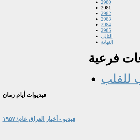
2980
2981
2982
2983
2984
2985
التالي
النهاية
ت فرعية
 للقلب
فيديوات
أيام زمان
فيديو - أخبار العراق عام/ ١٩٥٧