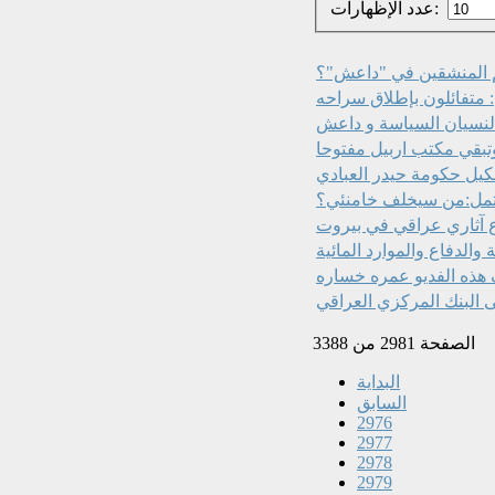
عدد الإظهارات:
م المنشقين في "داعش"؟
متفائلون بإطلاق سراحه
ا لنسيان السياسة و داعش
وتبقي مكتب اربيل مفتوحا
كيل حكومة حيدر العبادي
مل:من سيخلف خامنئي؟
 آثاري عراقي في بيروت
ى البنك المركزي العراقي
الصفحة 2981 من 3388
البداية
السابق
2976
2977
2978
2979