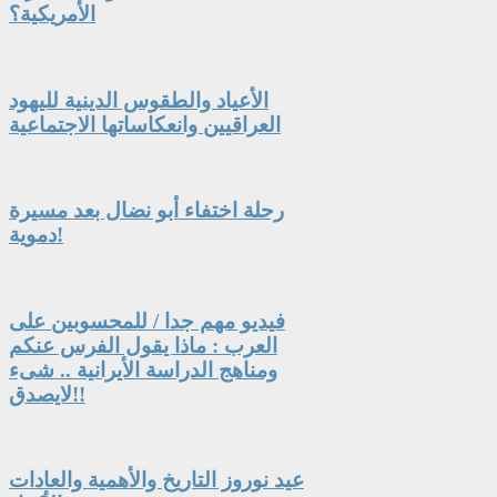
الأمريكية؟
الأعياد والطقوس الدينية لليهود
العراقيين وانعكاساتها الاجتماعية
رحلة اختفاء أبو نضال بعد مسيرة
دموية!
فيديو مهم جدا / للمحسوبين على
العرب : ماذا يقول الفرس عنكم
ومناهج الدراسة الأيرانية .. شىء
لايصدق!!
عيد نوروز التاريخ والأهمية والعادات