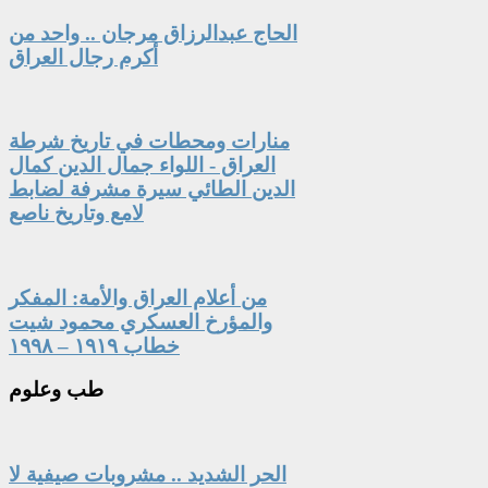
الحاج عبدالرزاق مرجان .. واحد من
أكرم رجال العراق
منارات ومحطات في تاريخ شرطة
العراق - اللواء جمال الدين كمال
الدين الطائي سيرة مشرفة لضابط
لامع وتاريخ ناصع
من أعلام العراق والأمة: المفكر
والمؤرخ العسكري محمود شيت
خطاب ١٩١٩ – ١٩٩٨
طب
وعلوم
الحر الشديد .. مشروبات صيفية لا