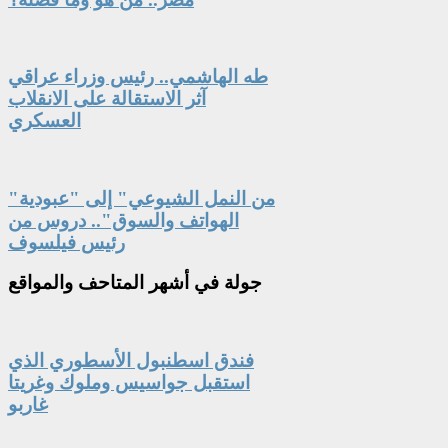
طه الهاشمي.. رئيس وزراء عراقي
آثر الاستقالة على الانقلاب
العسكري
"من النمل الشيوعي" إلى "عبودية
الهواتف والسوق".. دروس من
رئيس فيلسوف
جولة
في أشهر المتاحف والمواقع
فندق اسطنبول الأسطوري الذي
استقبل جواسيس وملوك وغريتا
غاربو