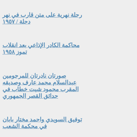
رحلة نهرية على متن قارب في نهر
دجلة / ١٩٥٧
محاكمة الكادر الإذاعي بعد انقلاب
تموز ١٩٥٨
صورتان نادرتان للمرحومين
عبدالسلام محمد عارف وصديقه
المقرب محمود شيت خطاب في
حدائق القصر الجمهوري
توفيق السويدي واحمد مختار بابان
في محكمة الشعب