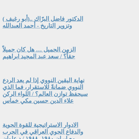
الدكتور فاضل البرّاك ..(أبو رغيف )
وتزوير التاريخ - أحمد العبدالله
الزمن الجميل … هل كان جميلاً
حقاً؟ / سعد عبد المجيد ابراهيم
نهاية اليقين النووي إذا لم يعد الردع
النووي ضمانةً للاستقرار، فما الذي
سيحفظ توازن العالم؟ / اللواء الركن
علاء الدين حسين مكي خماس
الادوار الاستراتيجية للقوة الجوية
والدفاع الجوي العراقي في الحرب
مع ايران ١٩٨٠- ١٩٨٨ / د.علوان