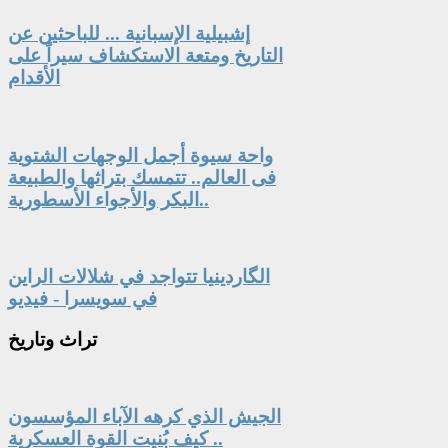
إشبيلية الإسبانية ... للباحثين عن
التاريخ ومتعة الاستكشاف سيراً على
الأقدام
واحة سيوة أجمل الوجهات الشتوية
فى العالم.. تتمسك بتراثها والطبيعة
البكر والأجواء الأسطورية..
الگاردينيا تتواجد في شلالات الراين
في سويسرا - فيديو
تراث
وتاريخ
الجيش الذي كرهه الآباء المؤسسون
.. كيف بُنيت القوة العسكرية