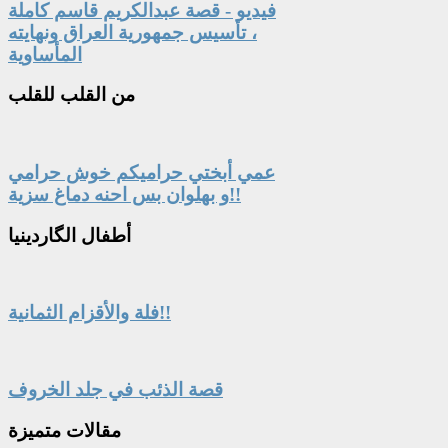
فيديو - قصة عبدالكريم قاسم كاملة
، تأسيس جمهورية العراق ونهايته
المأساوية
من
القلب للقلب
عمي أبختي حراميكم خوش حرامي
و بهلوان بس احنه دماغ سزية!!
أطفال
الگاردينيا
فلة والأقزام الثمانية!!
قصة الذئب في جلد الخروف
مقالات
متميزة