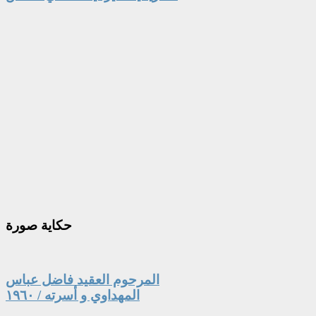
حكاية
صورة
المرحوم العقيد فاضل عباس
المهداوي و أسرته / ١٩٦٠