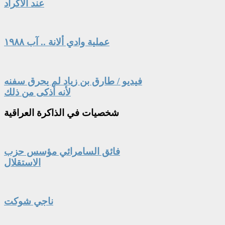
عند الأكراد
عملية وادي ألانة .. آب ١٩٨٨
فيديو / طارق بن زياد لم يحرق سفنه
لأنه أذكى من ذلك
شخصيات
في الذاكرة العراقية
فائق السامرائي مؤسس حزب
الاستقلال
ناجي شوكت