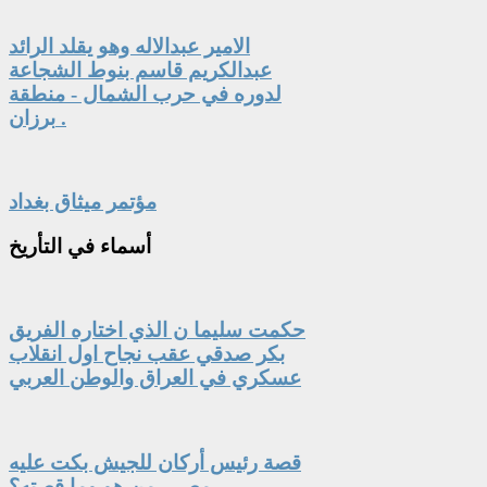
الامير عبدالاله وهو يقلد الرائد
عبدالكريم قاسم بنوط الشجاعة
لدوره في حرب الشمال - منطقة
برزان .
مؤتمر ميثاق بغداد
أسماء
في التأريخ
حكمت سليما ن الذي اختاره الفريق
بكر صدقي عقب نجاح اول انقلاب
عسكري في العراق والوطن العربي
قصة رئيس أركان للجيش بكت عليه
مصر.. من هو وما قصته؟