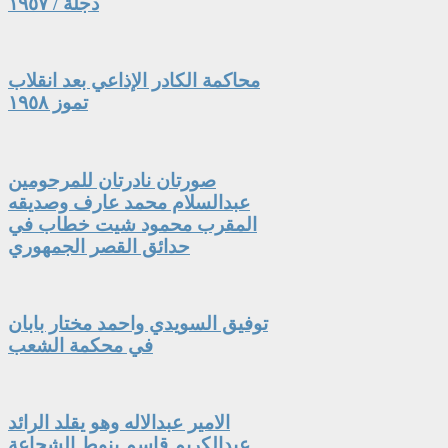
دجلة / ١٩٥٧
محاكمة الكادر الإذاعي بعد انقلاب
تموز ١٩٥٨
صورتان نادرتان للمرحومين
عبدالسلام محمد عارف وصديقه
المقرب محمود شيت خطاب في
حدائق القصر الجمهوري
توفيق السويدي واحمد مختار بابان
في محكمة الشعب
الامير عبدالاله وهو يقلد الرائد
عبدالكريم قاسم بنوط الشجاعة