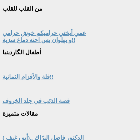
من
القلب للقلب
عمي أبختي حراميكم خوش حرامي
و بهلوان بس احنه دماغ سزية!!
أطفال
الگاردينيا
فلة والأقزام الثمانية!!
قصة الذئب في جلد الخروف
مقالات
متميزة
الدكتور فاضل البرّاك ..(أبو رغيف )