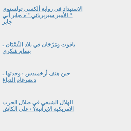
الاستبداد في رواية ألكسي تولستوي
" الأمير سيربرياني" /د.جابر أبي
جابر
ياقوت ومَرْجَان في بلاد النِّسْيَان -
بسام شكري
حين هتف أرخميدس : وجدتها -
د.ضرغام الدباغ
الهلال الشيعي في ضلال الحرب
الامريكية الايرانية؟ / علي الكاش