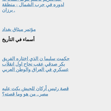
لدوره في حرب الشمال - منطقة
برزان .
مؤتمر ميثاق بغداد
أسماء
في التأريخ
حكمت سليما ن الذي اختاره الفريق
بكر صدقي عقب نجاح اول انقلاب
عسكري في العراق والوطن العربي
قصة رئيس أركان للجيش بكت عليه
مصر.. من هو وما قصته؟