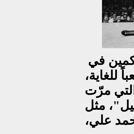
يار أفضل 10 ملاكمين في
اً للغاية،
لتي مرّت
يل"، مثل
مد علي،