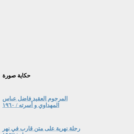
حكاية
صورة
المرحوم العقيد فاضل عباس
المهداوي و أسرته / ١٩٦٠
رحلة نهرية على متن قارب في نهر