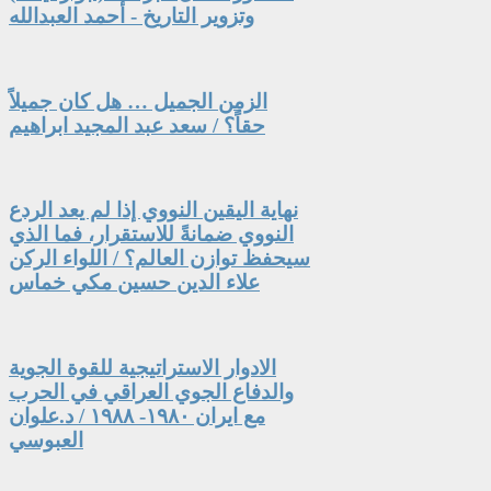
وتزوير التاريخ - أحمد العبدالله
الزمن الجميل … هل كان جميلاً
حقاً؟ / سعد عبد المجيد ابراهيم
نهاية اليقين النووي إذا لم يعد الردع
النووي ضمانةً للاستقرار، فما الذي
سيحفظ توازن العالم؟ / اللواء الركن
علاء الدين حسين مكي خماس
الادوار الاستراتيجية للقوة الجوية
والدفاع الجوي العراقي في الحرب
مع ايران ١٩٨٠- ١٩٨٨ / د.علوان
العبوسي