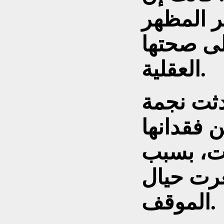
ير المظهر
ى صحتها
العقلية.
نجمة Citadel في وقت
 فقدانها
قت، بسبب
رت حيال
الموقف.