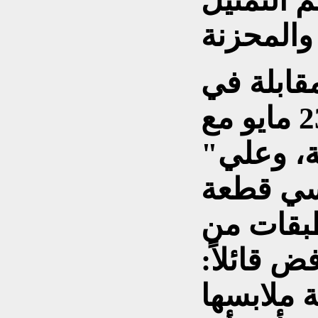
م التمثيل
قابلة في
23 مايو مع The Zoe Report:
"أقوم بدور شرطية متخفية، وعلي
بسي قطعة
بقات من
ض قائلاً:
ة ملابسها