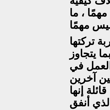
اف كيفية
همًا ، ما
ة تركتها
ا يتجاوز
العمل في
ائلة إنها
لذي أنفق