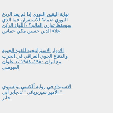
نهاية اليقين النووي إذا لم يعد الردع
النووي ضمانةً للاستقرار، فما الذي
سيحفظ توازن العالم؟ / اللواء الركن
علاء الدين حسين مكي خماس
الادوار الاستراتيجية للقوة الجوية
والدفاع الجوي العراقي في الحرب
مع ايران ١٩٨٠- ١٩٨٨ / د.علوان
العبوسي
الاستبداد في رواية ألكسي تولستوي
" الأمير سيربرياني" /د.جابر أبي
جابر