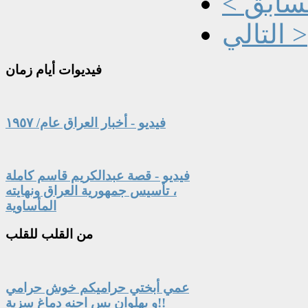
السابق
التالي >
فيديوات
أيام زمان
فيديو - أخبار العراق عام/ ١٩٥٧
فيديو - قصة عبدالكريم قاسم كاملة
، تأسيس جمهورية العراق ونهايته
المأساوية
من
القلب للقلب
عمي أبختي حراميكم خوش حرامي
و بهلوان بس احنه دماغ سزية!!