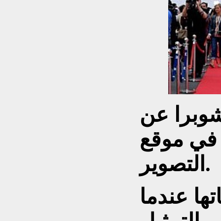
شوبرا عن
في موقع
التصوير.
تها عندما