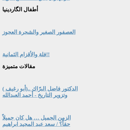
أطفال
الگاردينيا
العصفور الصغير والشجرة العجوز
فلة والأقزام الثمانية!!
مقالات
متميزة
الدكتور فاضل البرّاك ..(أبو رغيف )
وتزوير التاريخ - أحمد العبدالله
الزمن الجميل … هل كان جميلاً
حقاً؟ / سعد عبد المجيد ابراهيم