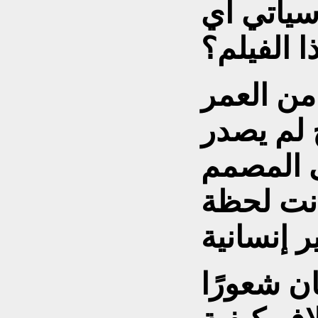
 سيأتي أي
من العمر
ج لم يصدر
ى المصمم
انت لحظة
ان شعورًا