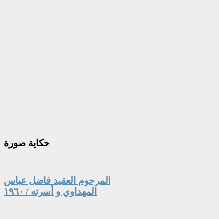
حكاية
صورة
المرحوم العقيد فاضل عباس
المهداوي و أسرته / ١٩٦٠