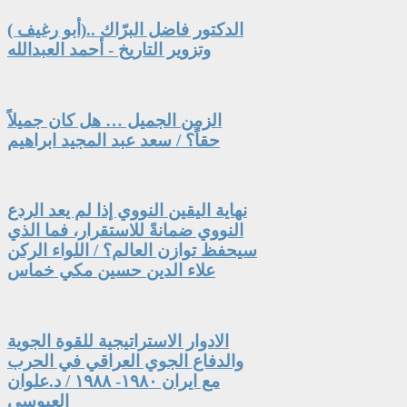
الدكتور فاضل البرّاك ..(أبو رغيف )
وتزوير التاريخ - أحمد العبدالله
الزمن الجميل … هل كان جميلاً
حقاً؟ / سعد عبد المجيد ابراهيم
نهاية اليقين النووي إذا لم يعد الردع
النووي ضمانةً للاستقرار، فما الذي
سيحفظ توازن العالم؟ / اللواء الركن
علاء الدين حسين مكي خماس
الادوار الاستراتيجية للقوة الجوية
والدفاع الجوي العراقي في الحرب
مع ايران ١٩٨٠- ١٩٨٨ / د.علوان
العبوسي