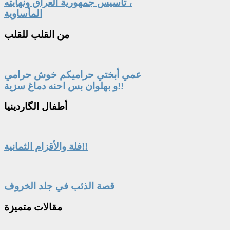
، تأسيس جمهورية العراق ونهايته
المأساوية
من
القلب للقلب
عمي أبختي حراميكم خوش حرامي
و بهلوان بس احنه دماغ سزية!!
أطفال
الگاردينيا
فلة والأقزام الثمانية!!
قصة الذئب في جلد الخروف
مقالات
متميزة