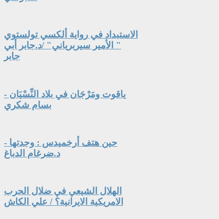
الاستبداد في رواية ألكسي تولستوي
" الأمير سيربرياني" /د.جابر أبي
جابر
ياقوت ومَرْجَان في بلاد النِّسْيَان -
بسام شكري
حين هتف أرخميدس : وجدتها -
د.ضرغام الدباغ
الهلال الشيعي في ضلال الحرب
الامريكية الايرانية؟ / علي الكاش