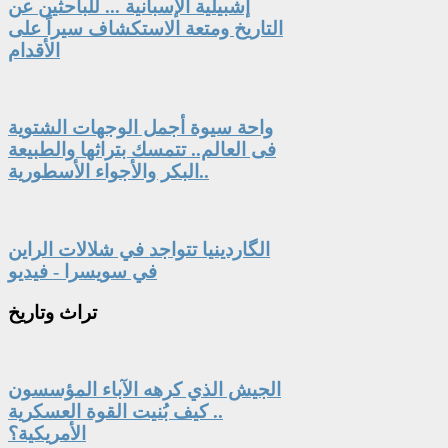
إشبيلية الإسبانية ... للباحثين عن
التاريخ ومتعة الاستكشاف سيراً على
الأقدام
واحة سيوة أجمل الوجهات الشتوية
فى العالم.. تتمسك بتراثها والطبيعة
البكر والأجواء الأسطورية..
الگاردينيا تتواجد في شلالات الراين
في سويسرا - فيديو
تراث
وتاريخ
الجيش الذي كرهه الآباء المؤسسون
.. كيف بُنيت القوة العسكرية
الأمريكية؟