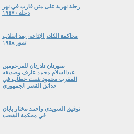
رحلة نهرية على متن قارب في نهر
دجلة / ١٩٥٧
محاكمة الكادر الإذاعي بعد انقلاب
تموز ١٩٥٨
صورتان نادرتان للمرحومين
عبدالسلام محمد عارف وصديقه
المقرب محمود شيت خطاب في
حدائق القصر الجمهوري
توفيق السويدي واحمد مختار بابان
في محكمة الشعب