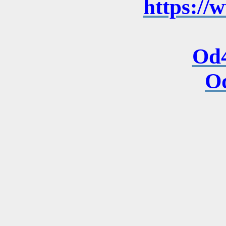
https://
Od4
O