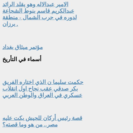
الامير عبدالاله وهو يقلد الرائد
عبدالكريم قاسم بنوط الشجاعة
لدوره في حرب الشمال - منطقة
برزان .
مؤتمر ميثاق بغداد
أسماء
في التأريخ
حكمت سليما ن الذي اختاره الفريق
بكر صدقي عقب نجاح اول انقلاب
عسكري في العراق والوطن العربي
قصة رئيس أركان للجيش بكت عليه
مصر.. من هو وما قصته؟