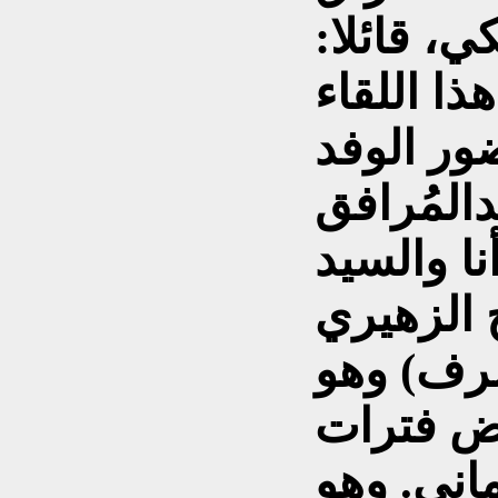
، قائلا:
هذا اللقاء
ور الوفد
دالمُرافق
نا والسيد
الزهيري
رف) وهو
عض فترات
ماني. وهو