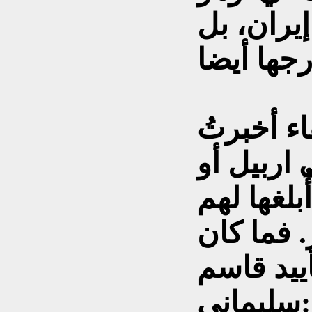
يران، بل
اء أخبرتُ
اربيل أو
لغها لهم
 فما كان
أييد قاسم
سليماني: