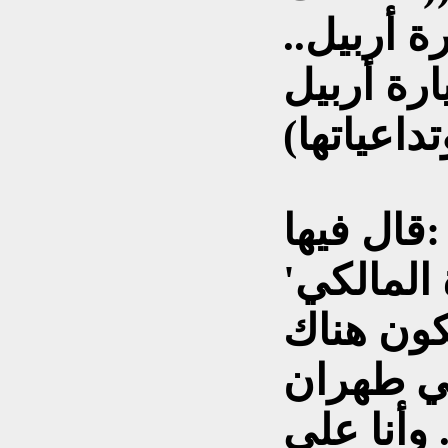
ة أربيل..
رة أربيل
قال فيها:
'حينما جاءني خبر زيارة المالكي
كون هناك
ي طهران
. وأنا على