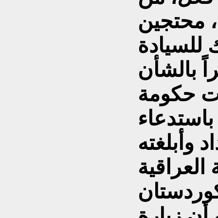
، محتجين
اك للسيادة
اً بالشأن
مت حكومة
باستدعاء
د وأبلغته
كوردستان
 أن زيارة