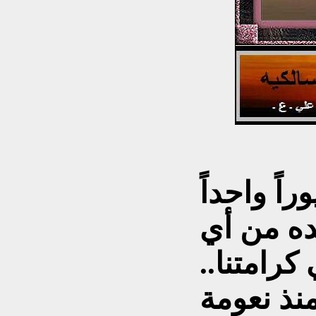
راً واحداً
ده من أي
كرامتنا..
منذ نعومة