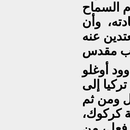
م السماح
دته، وأن
تدين عنه
وود أوغلو
تركيا إلى
ل ومن ثم
نة كركوك،
 فعل، من