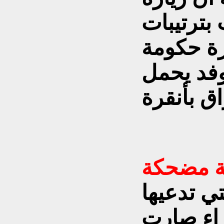
 بترتيبات
ة حكومة
وفد يحمل
تي تدعيها
اء صارت