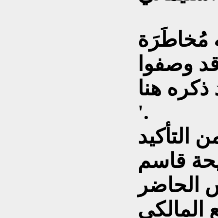
مُخاطَرَة
قد وصفوا
ه هنا..!!!!
'.
ن التأكيد
يحة قاسم
س الحاضر
 المالكي