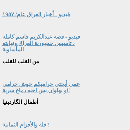
فيديو - أخبار العراق عام/ ١٩٥٧
فيديو - قصة عبدالكريم قاسم كاملة
، تأسيس جمهورية العراق ونهايته
المأساوية
من
القلب للقلب
عمي أبختي حراميكم خوش حرامي
و بهلوان بس احنه دماغ سزية!!
أطفال
الگاردينيا
فلة والأقزام الثمانية!!