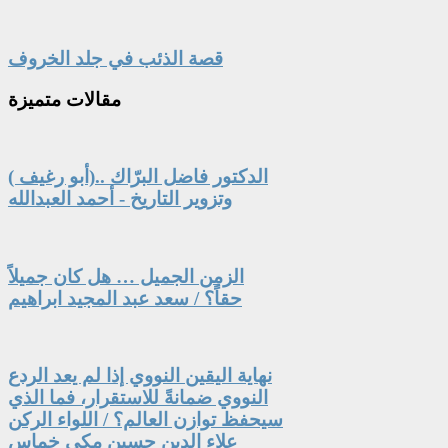
قصة الذئب في جلد الخروف
مقالات
متميزة
الدكتور فاضل البرّاك ..(أبو رغيف )
وتزوير التاريخ - أحمد العبدالله
الزمن الجميل … هل كان جميلاً
حقاً؟ / سعد عبد المجيد ابراهيم
نهاية اليقين النووي إذا لم يعد الردع
النووي ضمانةً للاستقرار، فما الذي
سيحفظ توازن العالم؟ / اللواء الركن
علاء الدين حسين مكي خماس