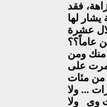
اهة، فقد
 يشار لها
لال عشرة
 عاماً؟؟
 منك ومن
رت على
 من مئات
ت ... ولا
ات وى ولا