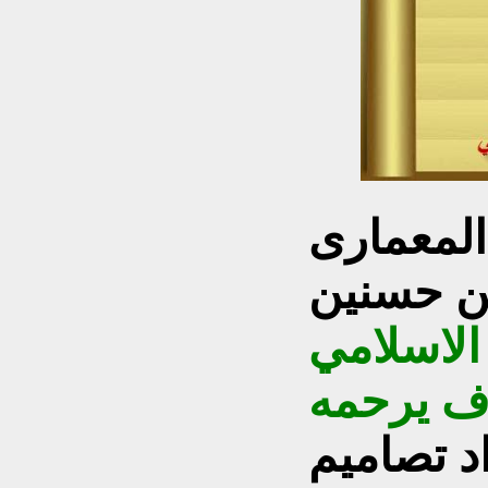
المعمارى
ن حسنين
 الاسلامي
ف يرحمه
اد تصاميم