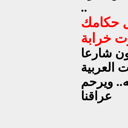
..
ل حكامك
ون شارعا
ت العربية
ه.. ويرحم
عراقنا