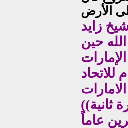
شيخ زايد
لله حين
الإمارات
 للاتحاد
لامارات
 ثانية))