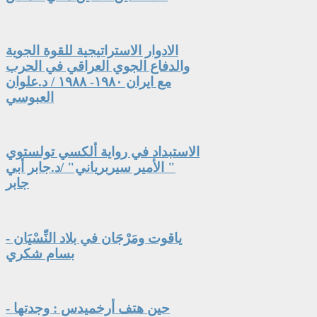
الادوار الاستراتيجية للقوة الجوية
والدفاع الجوي العراقي في الحرب
مع ايران ١٩٨٠- ١٩٨٨ / د.علوان
العبوسي
الاستبداد في رواية ألكسي تولستوي
" الأمير سيربرياني" /د.جابر أبي
جابر
ياقوت ومَرْجَان في بلاد النِّسْيَان -
بسام شكري
حين هتف أرخميدس : وجدتها -