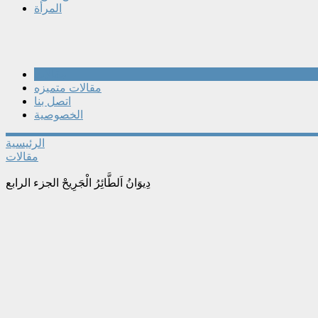
المرأة
مقالات
مقالات متميزه
اتصل بنا
الخصوصية
الرئيسية
مقالات
دِيوَانُ اَلطَّائِرُ الْجَرِيحْ الجزء الرابع